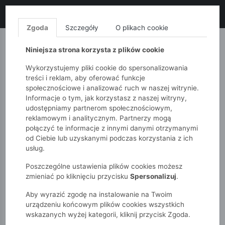
LIKWIDACJA KOLEKCJI!
+ ekstra
-10% z kodem: ALL10
(zakupy
od 120zł) 💣
KUP TERAZ!
Zgoda
Szczegóły
O plikach cookie
MONNARI
QUIOSQUE
FEMESTAGE
Niniejsza strona korzysta z plików cookie
Wykorzystujemy pliki cookie do spersonalizowania
treści i reklam, aby oferować funkcje
społecznościowe i analizować ruch w naszej witrynie.
Informacje o tym, jak korzystasz z naszej witryny,
udostępniamy partnerom społecznościowym,
reklamowym i analitycznym. Partnerzy mogą
połączyć te informacje z innymi danymi otrzymanymi
od Ciebie lub uzyskanymi podczas korzystania z ich
51015kids
Chłopcy 2-7 lat
Szorty chłopięce cargo
usług.
Poszczególne ustawienia plików cookies możesz
zmieniać po kliknięciu przycisku
Spersonalizuj
.
Aby wyrazić zgodę na instalowanie na Twoim
urządzeniu końcowym plików cookies wszystkich
wskazanych wyżej kategorii, kliknij przycisk Zgoda.