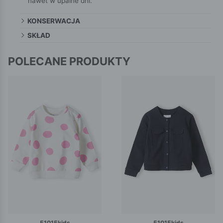
nawet w upalne dni.
KONSERWACJA
SKŁAD
POLECANE PRODUKTY
51015kids
51015kids