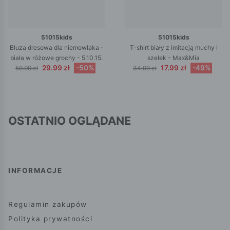
51015kids
51015kids
Bluza dresowa dla niemowlaka -
T-shirt biały z imitacją muchy i
biała w różowe grochy - 5.10.15.
szelek - Max&Mia
29.99 zł
-50%
17.99 zł
-49%
59.99 zł
34.99 zł
OSTATNIO OGLĄDANE
INFORMACJE
Regulamin zakupów
Polityka prywatności