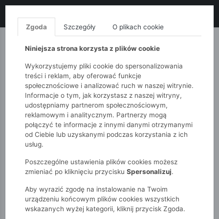
LIKWIDACJA KOLEKCJI!
+ ekstra
-10% z kodem: ALL10
(zakupy
od 120zł) 💣
KUP TERAZ!
Zgoda
Szczegóły
O plikach cookie
MONNARI
QUIOSQUE
FEMESTAGE
Niniejsza strona korzysta z plików cookie
Wykorzystujemy pliki cookie do spersonalizowania
treści i reklam, aby oferować funkcje
społecznościowe i analizować ruch w naszej witrynie.
Informacje o tym, jak korzystasz z naszej witryny,
udostępniamy partnerom społecznościowym,
reklamowym i analitycznym. Partnerzy mogą
połączyć te informacje z innymi danymi otrzymanymi
od Ciebie lub uzyskanymi podczas korzystania z ich
51015kids
Chłopcy 2-7 lat
usług.
Zielone spodnie dresowe dla chłopca - 5.10.15.
Poszczególne ustawienia plików cookies możesz
zmieniać po kliknięciu przycisku
Spersonalizuj
.
Aby wyrazić zgodę na instalowanie na Twoim
urządzeniu końcowym plików cookies wszystkich
wskazanych wyżej kategorii, kliknij przycisk Zgoda.