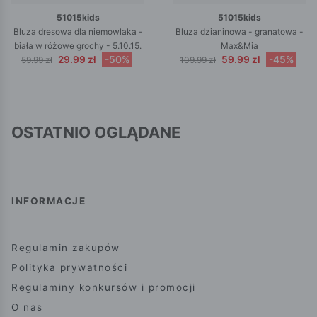
51015kids
51015kids
Bluza dresowa dla niemowlaka -
Bluza dzianinowa - granatowa -
biała w różowe grochy - 5.10.15.
Max&Mia
29.99 zł
-50%
59.99 zł
-45%
59.99 zł
109.99 zł
OSTATNIO OGLĄDANE
INFORMACJE
Regulamin zakupów
Polityka prywatności
Regulaminy konkursów i promocji
O nas