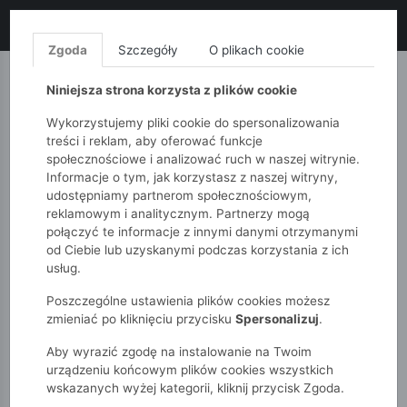
LIKWIDACJA KOLEKCJI!
+ ekstra
-10% z kodem: ALL10
(zakupy
od 120zł) 💣
KUP TERAZ!
Zgoda
Szczegóły
O plikach cookie
MONNARI
QUIOSQUE
FEMESTAGE
Niniejsza strona korzysta z plików cookie
Wykorzystujemy pliki cookie do spersonalizowania
treści i reklam, aby oferować funkcje
społecznościowe i analizować ruch w naszej witrynie.
Informacje o tym, jak korzystasz z naszej witryny,
udostępniamy partnerom społecznościowym,
reklamowym i analitycznym. Partnerzy mogą
połączyć te informacje z innymi danymi otrzymanymi
od Ciebie lub uzyskanymi podczas korzystania z ich
51015kids
Chłopcy 7-12 lat
usług.
Bawełniane spodnie dresowe z przeszyciami
Poszczególne ustawienia plików cookies możesz
zmieniać po kliknięciu przycisku
Spersonalizuj
.
Aby wyrazić zgodę na instalowanie na Twoim
urządzeniu końcowym plików cookies wszystkich
wskazanych wyżej kategorii, kliknij przycisk Zgoda.