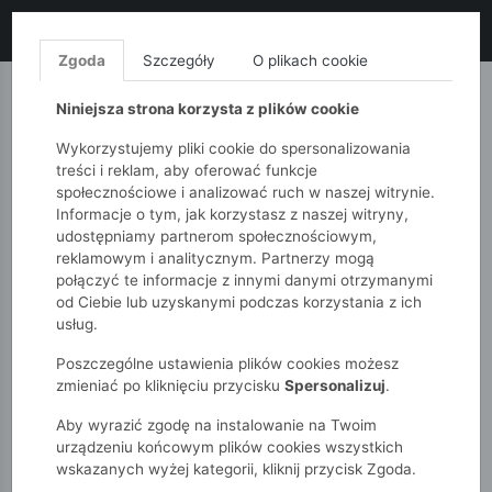
LIKWIDACJA KOLEKCJI!
+ ekstra
-10% z kodem: ALL10
(zakupy
od 120zł) 💣
KUP TERAZ!
Zgoda
Szczegóły
O plikach cookie
MONNARI
QUIOSQUE
FEMESTAGE
Niniejsza strona korzysta z plików cookie
Wykorzystujemy pliki cookie do spersonalizowania
treści i reklam, aby oferować funkcje
społecznościowe i analizować ruch w naszej witrynie.
Informacje o tym, jak korzystasz z naszej witryny,
udostępniamy partnerom społecznościowym,
reklamowym i analitycznym. Partnerzy mogą
połączyć te informacje z innymi danymi otrzymanymi
od Ciebie lub uzyskanymi podczas korzystania z ich
51015kids
Chłopcy 7-12 lat
usług.
Bluza z kołnierzykiem - granatowa - Limited Edition
Poszczególne ustawienia plików cookies możesz
zmieniać po kliknięciu przycisku
Spersonalizuj
.
Aby wyrazić zgodę na instalowanie na Twoim
urządzeniu końcowym plików cookies wszystkich
wskazanych wyżej kategorii, kliknij przycisk Zgoda.