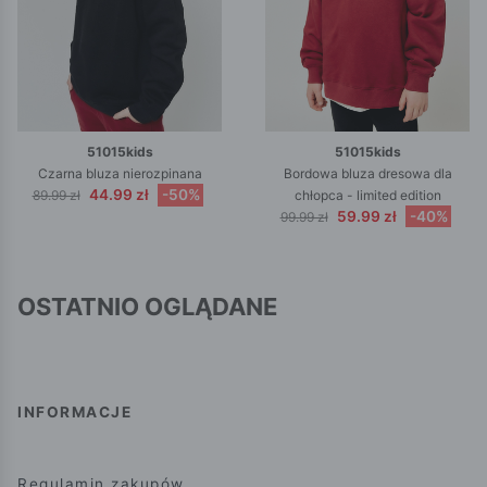
51015kids
51015kids
Czarna bluza nierozpinana
Bordowa bluza dresowa dla
44.99 zł
-50%
89.99 zł
chłopca - limited edition
59.99 zł
-40%
99.99 zł
OSTATNIO OGLĄDANE
INFORMACJE
Regulamin zakupów