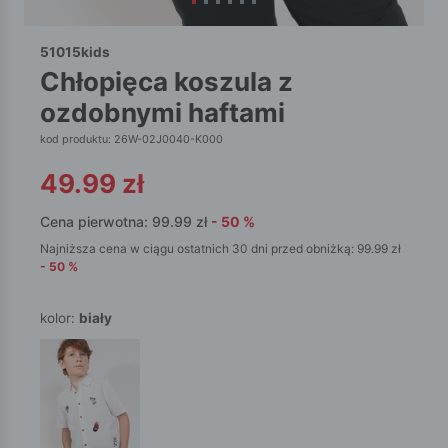
51015kids
chłopięca koszula z
ozdobnymi haftami
kod produktu: 26W-02J0040-K000
49.99
zł
Cena pierwotna:
99.99
zł
-
50
%
Najniższa cena w ciągu ostatnich 30 dni przed obniżką:
99.99
zł
-
50
%
kolor:
biały