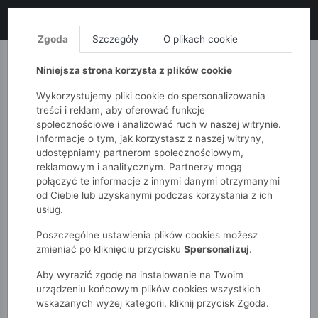
LIKWIDACJA KOLEKCJI!
+ ekstra
-10% z kodem: ALL10
(zakupy
od 120zł) 💣
KUP TERAZ!
Zgoda
Szczegóły
O plikach cookie
MONNARI
QUIOSQUE
FEMESTAGE
Niniejsza strona korzysta z plików cookie
Wykorzystujemy pliki cookie do spersonalizowania
treści i reklam, aby oferować funkcje
społecznościowe i analizować ruch w naszej witrynie.
Informacje o tym, jak korzystasz z naszej witryny,
udostępniamy partnerom społecznościowym,
reklamowym i analitycznym. Partnerzy mogą
połączyć te informacje z innymi danymi otrzymanymi
od Ciebie lub uzyskanymi podczas korzystania z ich
51015kids
Chłopcy 7-12 lat
usług.
Chłopięca koszula z ozdobnymi haftami
Poszczególne ustawienia plików cookies możesz
zmieniać po kliknięciu przycisku
Spersonalizuj
.
Aby wyrazić zgodę na instalowanie na Twoim
urządzeniu końcowym plików cookies wszystkich
wskazanych wyżej kategorii, kliknij przycisk Zgoda.