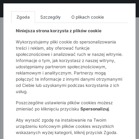
LIKWIDACJA KOLEKCJI!
+ ekstra
-10% z kodem: ALL10
(zakupy
od 120zł) 💣
KUP TERAZ!
Zgoda
Szczegóły
O plikach cookie
MONNARI
QUIOSQUE
FEMESTAGE
Niniejsza strona korzysta z plików cookie
Wykorzystujemy pliki cookie do spersonalizowania
treści i reklam, aby oferować funkcje
społecznościowe i analizować ruch w naszej witrynie.
Informacje o tym, jak korzystasz z naszej witryny,
udostępniamy partnerom społecznościowym,
reklamowym i analitycznym. Partnerzy mogą
połączyć te informacje z innymi danymi otrzymanymi
od Ciebie lub uzyskanymi podczas korzystania z ich
51015kids
Chłopcy 7-12 lat
usług.
Chłopięce szorty dzianinowe z efektem tie-dye
Poszczególne ustawienia plików cookies możesz
zmieniać po kliknięciu przycisku
Spersonalizuj
.
Aby wyrazić zgodę na instalowanie na Twoim
urządzeniu końcowym plików cookies wszystkich
wskazanych wyżej kategorii, kliknij przycisk Zgoda.