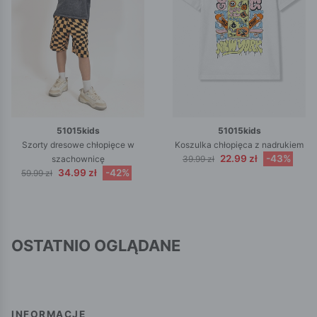
51015kids
51015kids
Szorty dresowe chłopięce w
Koszulka chłopięca z nadrukiem
22.99 zł
-43%
szachownicę
39.99 zł
34.99 zł
-42%
59.99 zł
OSTATNIO OGLĄDANE
INFORMACJE