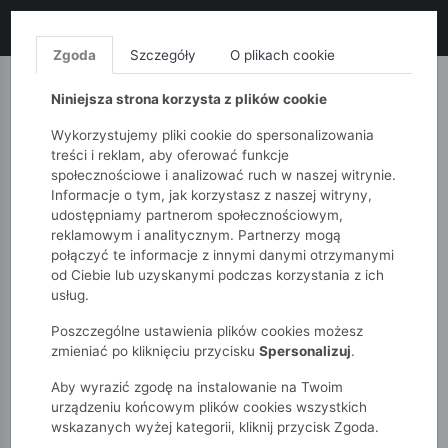
LIKWIDACJA KOLEKCJI!
+ ekstra
-10% z kodem: ALL10
(zakupy
od 120zł) 💣
KUP TERAZ!
Zgoda
Szczegóły
O plikach cookie
MONNARI
QUIOSQUE
FEMESTAGE
Niniejsza strona korzysta z plików cookie
Wykorzystujemy pliki cookie do spersonalizowania
treści i reklam, aby oferować funkcje
społecznościowe i analizować ruch w naszej witrynie.
Informacje o tym, jak korzystasz z naszej witryny,
udostępniamy partnerom społecznościowym,
reklamowym i analitycznym. Partnerzy mogą
połączyć te informacje z innymi danymi otrzymanymi
od Ciebie lub uzyskanymi podczas korzystania z ich
51015kids
Chłopcy 7-12 lat
usług.
Czapka szara z daszkiem z nadrukiem czaszki
Poszczególne ustawienia plików cookies możesz
zmieniać po kliknięciu przycisku
Spersonalizuj
.
Aby wyrazić zgodę na instalowanie na Twoim
urządzeniu końcowym plików cookies wszystkich
wskazanych wyżej kategorii, kliknij przycisk Zgoda.