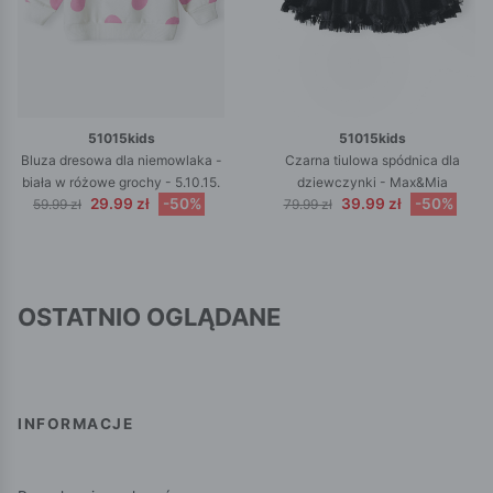
51015kids
51015kids
Bluza dresowa dla niemowlaka -
Czarna tiulowa spódnica dla
biała w różowe grochy - 5.10.15.
dziewczynki - Max&Mia
29.99 zł
-50%
39.99 zł
-50%
59.99 zł
79.99 zł
OSTATNIO OGLĄDANE
INFORMACJE