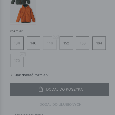
rozmiar
134
140
146
152
158
164
170
Jak dobrać rozmiar?
DODAJ DO KOSZYKA
DODAJ DO ULUBIONYCH