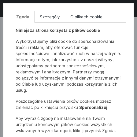
LIKWIDACJA KOLEKCJI!
+ ekstra
-10% z kodem: ALL10
(zakupy
od 120zł) 💣
KUP TERAZ!
Zgoda
Szczegóły
O plikach cookie
MONNARI
QUIOSQUE
FEMESTAGE
Niniejsza strona korzysta z plików cookie
Wykorzystujemy pliki cookie do spersonalizowania
treści i reklam, aby oferować funkcje
społecznościowe i analizować ruch w naszej witrynie.
Informacje o tym, jak korzystasz z naszej witryny,
udostępniamy partnerom społecznościowym,
reklamowym i analitycznym. Partnerzy mogą
połączyć te informacje z innymi danymi otrzymanymi
od Ciebie lub uzyskanymi podczas korzystania z ich
51015kids
Chłopcy 7-12 lat
usług.
Dwustronna przejściowa kurtka dla chłopca -
pomarańczowo-zielona
Poszczególne ustawienia plików cookies możesz
zmieniać po kliknięciu przycisku
Spersonalizuj
.
Aby wyrazić zgodę na instalowanie na Twoim
urządzeniu końcowym plików cookies wszystkich
wskazanych wyżej kategorii, kliknij przycisk Zgoda.