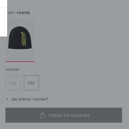
POKAŻ WSZ
A
kolor:
czarny
rozmiar
056
052
Jak dobrać rozmiar?
DODAJ DO KOSZYKA