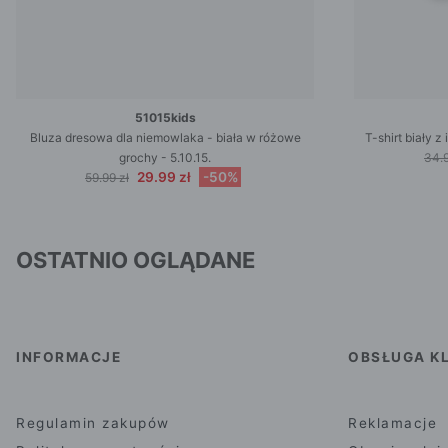
51015kids
Bluza dresowa dla niemowlaka - biała w różowe
T-shirt biały 
grochy - 5.10.15.
34.9
29.99 zł
-50%
59.99 zł
OSTATNIO OGLĄDANE
INFORMACJE
OBSŁUGA KL
Regulamin zakupów
Reklamacje