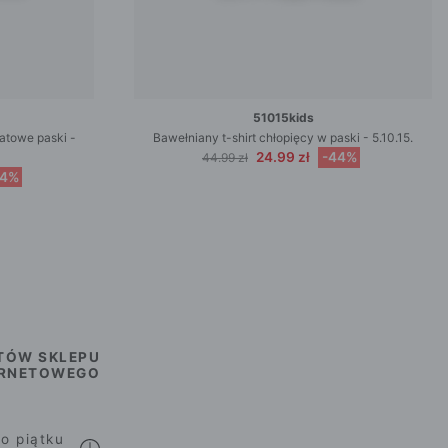
51015kids
natowe paski -
Bawełniany t-shirt chłopięcy w paski - 5.10.15.
24.99 zł
-44%
44.99 zł
54%
TÓW SKLEPU
ERNETOWEGO
o piątku