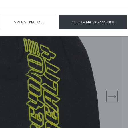
BIŻUTERIA
BIELIZN
AŻ WSZYSTKIE
SPERSONALIZUJ
ZGODA NA WSZYSTKIE
next