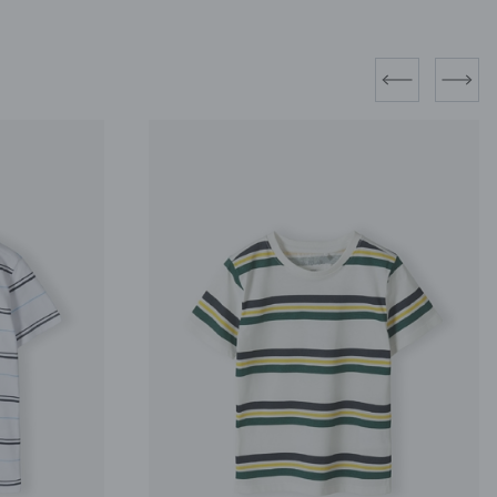
prev
next