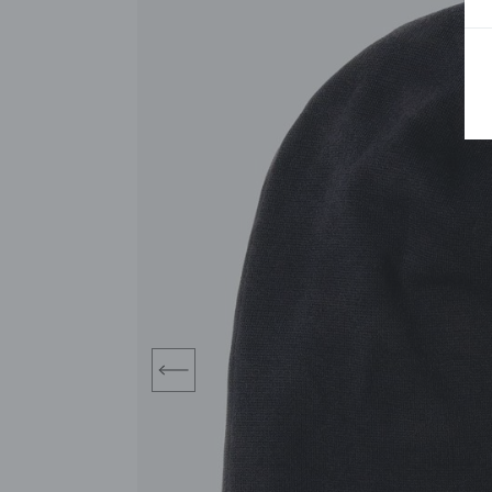
BLUZY
SPODENKI
SWETRY
T-SHIRTY
KOMBINEZONY I
POKAŻ WSZYSTKIE
POK
CZAPKI
KURTKI
SWETRY
SKARPETKI
JEANSY
SZORTY
KOMPLETY
SKARPETY/RAJSTOPY
CZAPKI
KOMPLETY DLA
NIEMOWLAKÓW-
DZIEWCZYNEK
RAMPERSY
prev
POKAŻ WSZYSTKIE