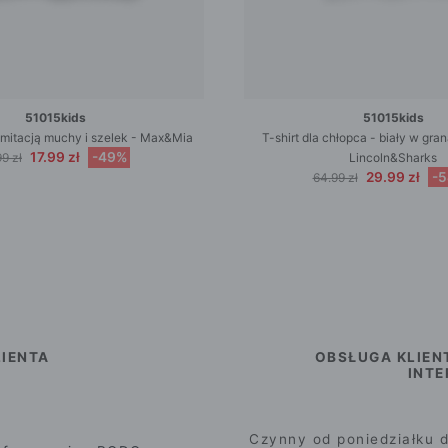
51015kids
51015kids
z imitacją muchy i szelek - Max&Mia
T-shirt dla chłopca - biały w gra
17.99 zł
-49%
9 zł
Lincoln&Sharks
29.99 zł
-
64.99 zł
IENTA
OBSŁUGA KLIEN
INT
Czynny od poniedziałku d