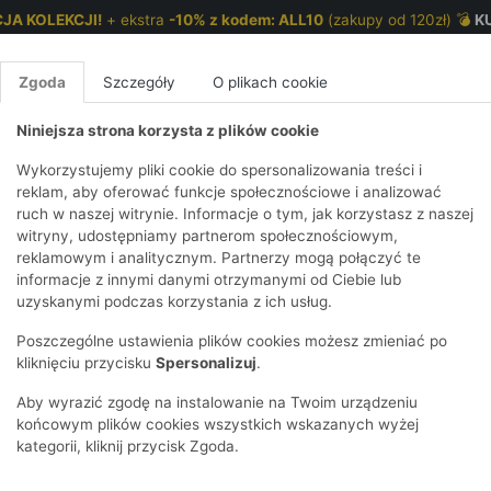
JA KOLEKCJI!
+ ekstra
-10% z kodem: ALL10
(zakupy od 120zł) 💣
K
Zgoda
Szczegóły
O plikach cookie
Niniejsza strona korzysta z plików cookie
NKI 7-12 LAT
CHŁOPCY 2-7 LAT
CHŁOPCY 7-12
Wykorzystujemy pliki cookie do spersonalizowania treści i
reklam, aby oferować funkcje społecznościowe i analizować
ruch w naszej witrynie. Informacje o tym, jak korzystasz z naszej
ka dla chłopca - czarna
E
IRTY
KOMPLETY
SPODNIE
T-SHIRTY
BEZRĘKAWN
T-SHIRTY
BEZRĘK
witryny, udostępniamy partnerom społecznościowym,
reklamowym i analitycznym. Partnerzy mogą połączyć te
Y I BLUZY Z
GINSY
SZORTY
KOSZULE
LEGGINSY
ZESTAWY
KOSZULE
SPODNI
informacje z innymi danymi otrzymanymi od Ciebie lub
UREM
DNIE
AKCESORIA
BLUZKI
SPODNIE
SZORTY
BLUZY I B
SPODNI
uzyskanymi podczas korzystania z ich usług.
TRY
SOWE
DRESOWE
KAPTUREM
BIELIZNA
BLUZY I BLUZY Z
AKCESORIA
JEANSY
Poszczególne ustawienia plików cookies możesz zmieniać po
ULE I BLUZKI
NSY
KAPTUREM
JEANSY
SWETRY
SKARPETKI I
KOMPL
CZAPKI, 
kliknięciu przycisku
Spersonalizuj
.
RAJSTOPY
KURTKI
KURTKI
DRESOW
KOMINY
KI
SUKIENKI
Aby wyrazić zgodę na instalowanie na Twoim urządzeniu
OZDOBY DO
SKARPET
CZKI
SPÓDNICZKI
końcowym plików cookies wszystkich wskazanych wyżej
WŁOSÓW
RAJSTO
kategorii, kliknij przycisk Zgoda.
KURTKI
POKAŻ WS
CZAPKI I
OZDOBY
AWNIKI
KAPELUSZE
WŁOSÓ
POKAŻ WSZYSTKIE