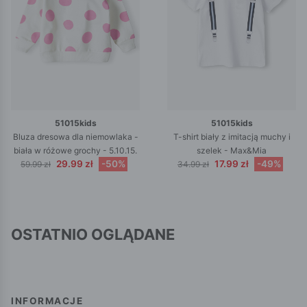
51015kids
51015kids
Bluza dresowa dla niemowlaka -
T-shirt biały z imitacją muchy i
biała w różowe grochy - 5.10.15.
szelek - Max&Mia
29.99 zł
-50%
17.99 zł
-49%
59.99 zł
34.99 zł
OSTATNIO OGLĄDANE
INFORMACJE