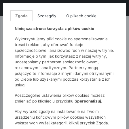
LIKWIDACJA KOLEKCJI!
+ ekstra
-10% z kodem: ALL10
(zakupy
od 120zł) 💣
KUP TERAZ!
Zgoda
Szczegóły
O plikach cookie
MONNARI
QUIOSQUE
FEMESTAGE
Niniejsza strona korzysta z plików cookie
Wykorzystujemy pliki cookie do spersonalizowania
treści i reklam, aby oferować funkcje
społecznościowe i analizować ruch w naszej witrynie.
Informacje o tym, jak korzystasz z naszej witryny,
udostępniamy partnerom społecznościowym,
reklamowym i analitycznym. Partnerzy mogą
połączyć te informacje z innymi danymi otrzymanymi
od Ciebie lub uzyskanymi podczas korzystania z ich
51015kids
Chłopcy 7-12 lat
usług.
Fioletowe spodnie dresowe dla chłopca
Poszczególne ustawienia plików cookies możesz
zmieniać po kliknięciu przycisku
Spersonalizuj
.
Aby wyrazić zgodę na instalowanie na Twoim
urządzeniu końcowym plików cookies wszystkich
wskazanych wyżej kategorii, kliknij przycisk Zgoda.