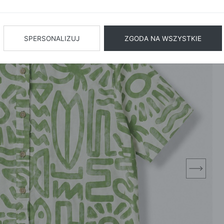
BIŻUTERIA
BIELIZN
AŻ WSZYSTKIE
SPERSONALIZUJ
ZGODA NA WSZYSTKIE
next