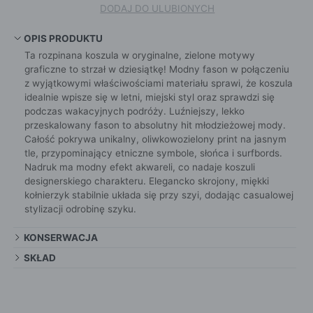
DODAJ DO ULUBIONYCH
OPIS PRODUKTU
Ta rozpinana koszula w oryginalne, zielone motywy
graficzne to strzał w dziesiątkę! Modny fason w połączeniu
z wyjątkowymi właściwościami materiału sprawi, że koszula
idealnie wpisze się w letni, miejski styl oraz sprawdzi się
podczas wakacyjnych podróży. Luźniejszy, lekko
przeskalowany fason to absolutny hit młodzieżowej mody.
Całość pokrywa unikalny, oliwkowozielony print na jasnym
tle, przypominający etniczne symbole, słońca i surfbords.
Nadruk ma modny efekt akwareli, co nadaje koszuli
designerskiego charakteru. Elegancko skrojony, miękki
kołnierzyk stabilnie układa się przy szyi, dodając casualowej
stylizacji odrobinę szyku.
KONSERWACJA
SKŁAD