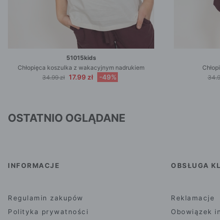
51015kids
Chłopięca koszulka z wakacyjnym nadrukiem
Chłop
17.99 zł
-49%
34.99 zł
34.9
OSTATNIO OGLĄDANE
INFORMACJE
OBSŁUGA KL
Regulamin zakupów
Reklamacje
Polityka prywatności
Obowiązek i