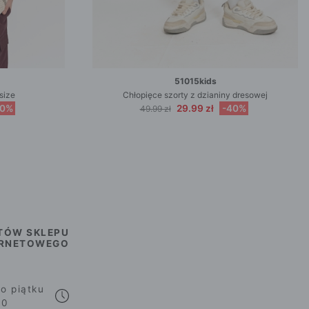
51015kids
size
Chłopięce szorty z dzianiny dresowej
50%
29.99 zł
-40%
49.99 zł
TÓW SKLEPU
ERNETOWEGO
o piątku
00