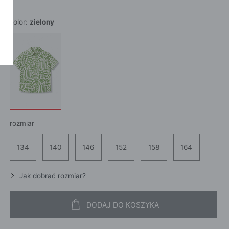
POKAŻ WSZ
A
kolor:
zielony
rozmiar
134
140
146
152
158
164
Jak dobrać rozmiar?
DODAJ DO KOSZYKA