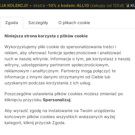
JA KOLEKCJI!
+ ekstra
-10% z kodem: ALL10
(zakupy od 120zł) 💣
K
Zgoda
Szczegóły
O plikach cookie
Niniejsza strona korzysta z plików cookie
NKI 7-12 LAT
CHŁOPCY 2-7 LAT
CHŁOPCY 7-12
Wykorzystujemy pliki cookie do spersonalizowania treści i
reklam, aby oferować funkcje społecznościowe i analizować
ruch w naszej witrynie. Informacje o tym, jak korzystasz z naszej
e wzory
E
IRTY
KOMPLETY
SPODNIE
T-SHIRTY
BEZRĘKAWN
T-SHIRTY
BEZRĘK
witryny, udostępniamy partnerom społecznościowym,
reklamowym i analitycznym. Partnerzy mogą połączyć te
Y I BLUZY Z
GINSY
SZORTY
KOSZULE
LEGGINSY
ZESTAWY
KOSZULE
SPODNI
informacje z innymi danymi otrzymanymi od Ciebie lub
UREM
DNIE
AKCESORIA
BLUZKI
SPODNIE
SZORTY
BLUZY I B
SPODNI
uzyskanymi podczas korzystania z ich usług.
TRY
SOWE
DRESOWE
KAPTUREM
BIELIZNA
BLUZY I BLUZY Z
AKCESORIA
JEANSY
Poszczególne ustawienia plików cookies możesz zmieniać po
ULE I BLUZKI
NSY
KAPTUREM
JEANSY
SWETRY
SKARPETKI I
KOMPL
CZAPKI, 
kliknięciu przycisku
Spersonalizuj
.
RAJSTOPY
KURTKI
KURTKI
DRESOW
KOMINY
KI
SUKIENKI
Aby wyrazić zgodę na instalowanie na Twoim urządzeniu
OZDOBY DO
SKARPET
CZKI
SPÓDNICZKI
końcowym plików cookies wszystkich wskazanych wyżej
WŁOSÓW
RAJSTO
kategorii, kliknij przycisk Zgoda.
KURTKI
POKAŻ WS
CZAPKI I
OZDOBY
AWNIKI
KAPELUSZE
WŁOSÓ
POKAŻ WSZYSTKIE