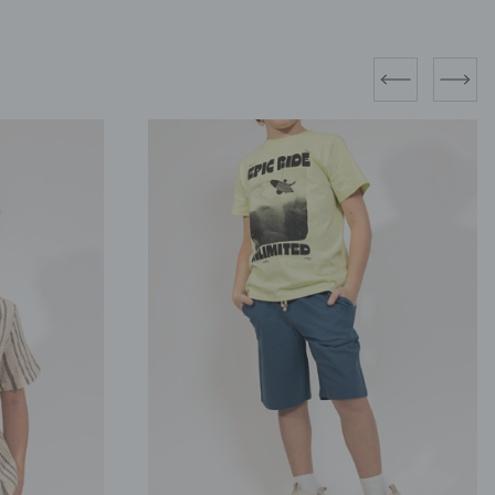
prev
next