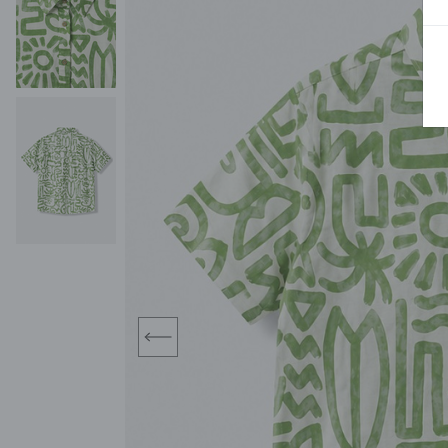
BLUZY
SPODENKI
SWETRY
T-SHIRTY
KOMBINEZONY I
POKAŻ WSZYSTKIE
POK
CZAPKI
KURTKI
SWETRY
SKARPETKI
JEANSY
SZORTY
KOMPLETY
SKARPETY/RAJSTOPY
CZAPKI
KOMPLETY DLA
NIEMOWLAKÓW-
DZIEWCZYNEK
RAMPERSY
prev
POKAŻ WSZYSTKIE