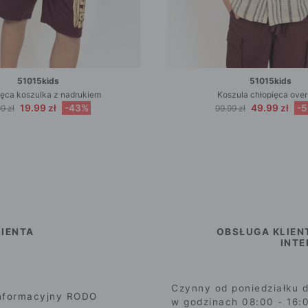
51015kids
51015kids
ięca koszulka z nadrukiem
Koszula chłopięca over
19.99 zł
-43%
49.99 zł
-
9 zł
99.99 zł
IENTA
OBSŁUGA KLIEN
INT
Czynny od poniedziałku d
nformacyjny RODO
w godzinach 08:00 - 16: