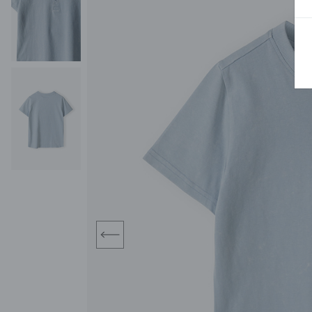
BLUZY
SPODENKI
SWETRY
T-SHIRTY
KOMBINEZONY I
POKAŻ WSZYSTKIE
POK
CZAPKI
KURTKI
SWETRY
SKARPETKI
JEANSY
SZORTY
KOMPLETY
SKARPETY/RAJSTOPY
CZAPKI
KOMPLETY DLA
NIEMOWLAKÓW-
DZIEWCZYNEK
RAMPERSY
prev
POKAŻ WSZYSTKIE