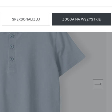
BIŻUTERIA
BIELIZN
AŻ WSZYSTKIE
SPERSONALIZUJ
ZGODA NA WSZYSTKIE
next