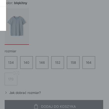
kolor:
błękitny
POKAŻ WSZ
A
rozmiar
134
140
146
152
158
164
170
Jak dobrać rozmiar?
DODAJ DO KOSZYKA