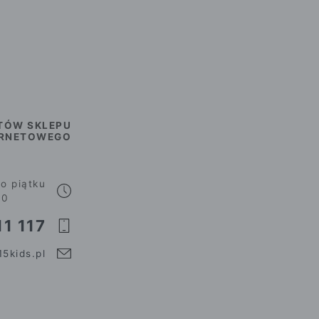
TÓW SKLEPU
ERNETOWEGO
o piątku
00
1 117
5kids.pl