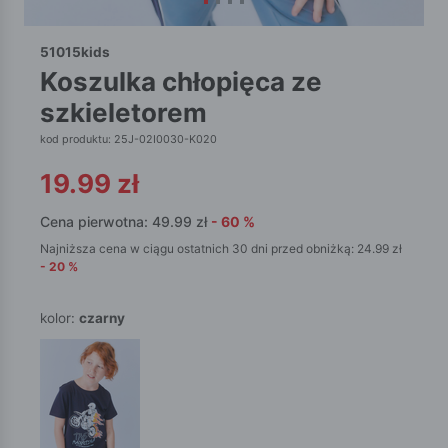
51015kids
koszulka chłopięca ze
szkieletorem
kod produktu: 25J-02I0030-K020
19.99
zł
Cena pierwotna:
49.99
zł
-
60
%
Najniższa cena w ciągu ostatnich 30 dni przed obniżką:
24.99
zł
-
20
%
kolor:
czarny