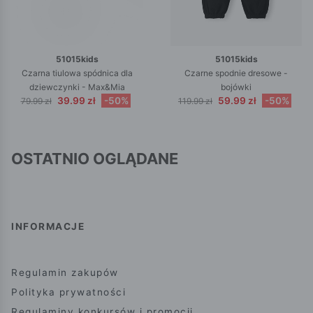
51015kids
51015kids
Czarna tiulowa spódnica dla
Czarne spodnie dresowe -
dziewczynki - Max&Mia
bojówki
39.99 zł
-50%
59.99 zł
-50%
79.99 zł
119.99 zł
OSTATNIO OGLĄDANE
INFORMACJE
Regulamin zakupów
Polityka prywatności
Regulaminy konkursów i promocji