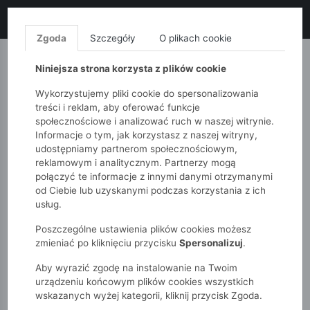
LIKWIDACJA KOLEKCJI!
+ ekstra
-10% z kodem: ALL10
(zakupy
od 120zł) 💣
KUP TERAZ!
Zgoda
Szczegóły
O plikach cookie
MONNARI
QUIOSQUE
FEMESTAGE
Niniejsza strona korzysta z plików cookie
Wykorzystujemy pliki cookie do spersonalizowania
treści i reklam, aby oferować funkcje
społecznościowe i analizować ruch w naszej witrynie.
Informacje o tym, jak korzystasz z naszej witryny,
udostępniamy partnerom społecznościowym,
reklamowym i analitycznym. Partnerzy mogą
połączyć te informacje z innymi danymi otrzymanymi
od Ciebie lub uzyskanymi podczas korzystania z ich
51015kids
Chłopcy 7-12 lat
usług.
Koszulka chłopięca ze szkieletorem
Poszczególne ustawienia plików cookies możesz
zmieniać po kliknięciu przycisku
Spersonalizuj
.
Aby wyrazić zgodę na instalowanie na Twoim
urządzeniu końcowym plików cookies wszystkich
wskazanych wyżej kategorii, kliknij przycisk Zgoda.