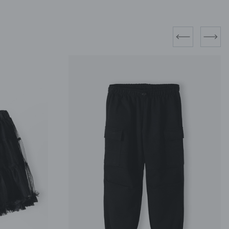
prev
next