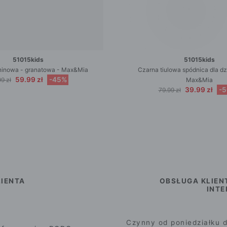
51015kids
51015kids
ninowa - granatowa - Max&Mia
Czarna tiulowa spódnica dla d
59.99 zł
-45%
9 zł
Max&Mia
39.99 zł
-
79.99 zł
IENTA
OBSŁUGA KLIEN
INT
Czynny od poniedziałku d