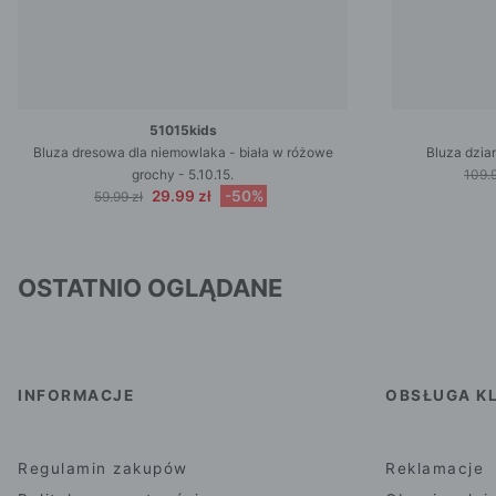
51015kids
Bluza dresowa dla niemowlaka - biała w różowe
Bluza dzia
grochy - 5.10.15.
109.9
29.99 zł
-50%
59.99 zł
OSTATNIO OGLĄDANE
INFORMACJE
OBSŁUGA KL
Regulamin zakupów
Reklamacje