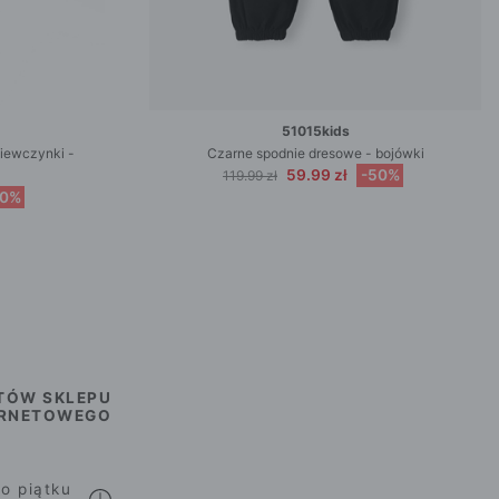
51015kids
ziewczynki -
Czarne spodnie dresowe - bojówki
59.99 zł
-50%
119.99 zł
50%
TÓW SKLEPU
ERNETOWEGO
o piątku