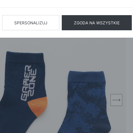
BIŻUTERIA
BIELIZN
AŻ WSZYSTKIE
SPERSONALIZUJ
ZGODA NA WSZYSTKIE
next