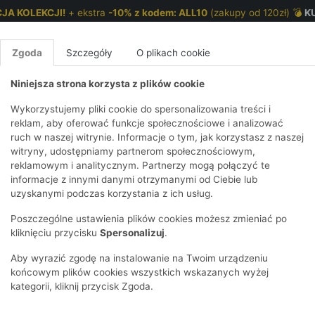
JA KOLEKCJI!
+ ekstra
-10% z kodem: ALL10
(zakupy od 120zł) 💣
K
Zgoda
Szczegóły
O plikach cookie
Niniejsza strona korzysta z plików cookie
NKI 7-12 LAT
CHŁOPCY 2-7 LAT
CHŁOPCY 7-12
Wykorzystujemy pliki cookie do spersonalizowania treści i
reklam, aby oferować funkcje społecznościowe i analizować
ruch w naszej witrynie. Informacje o tym, jak korzystasz z naszej
anatowe z motywem gry.
E
IRTY
KOMPLETY
SPODNIE
T-SHIRTY
BEZRĘKAWN
T-SHIRTY
BEZRĘK
witryny, udostępniamy partnerom społecznościowym,
reklamowym i analitycznym. Partnerzy mogą połączyć te
Y I BLUZY Z
GINSY
SZORTY
KOSZULE
LEGGINSY
ZESTAWY
KOSZULE
SPODNI
informacje z innymi danymi otrzymanymi od Ciebie lub
UREM
DNIE
AKCESORIA
BLUZKI
SPODNIE
SZORTY
BLUZY I B
SPODNI
uzyskanymi podczas korzystania z ich usług.
TRY
SOWE
DRESOWE
KAPTUREM
BIELIZNA
BLUZY I BLUZY Z
AKCESORIA
JEANSY
Poszczególne ustawienia plików cookies możesz zmieniać po
ULE I BLUZKI
NSY
KAPTUREM
JEANSY
SWETRY
SKARPETKI I
KOMPL
CZAPKI, 
kliknięciu przycisku
Spersonalizuj
.
RAJSTOPY
KURTKI
KURTKI
DRESOW
KOMINY
KI
SUKIENKI
Aby wyrazić zgodę na instalowanie na Twoim urządzeniu
OZDOBY DO
SKARPET
CZKI
SPÓDNICZKI
końcowym plików cookies wszystkich wskazanych wyżej
WŁOSÓW
RAJSTO
kategorii, kliknij przycisk Zgoda.
KURTKI
POKAŻ WS
CZAPKI I
OZDOBY
AWNIKI
KAPELUSZE
WŁOSÓ
POKAŻ WSZYSTKIE