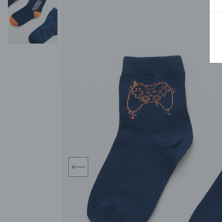
BLUZY
SPODENKI
SWETRY
T-SHIRTY
KOMBINEZONY I
POKAŻ WSZYSTKIE
POK
CZAPKI
KURTKI
SWETRY
SKARPETKI
JEANSY
SZORTY
KOMPLETY
SKARPETY/RAJSTOPY
CZAPKI
KOMPLETY DLA
NIEMOWLAKÓW-
DZIEWCZYNEK
RAMPERSY
prev
POKAŻ WSZYSTKIE