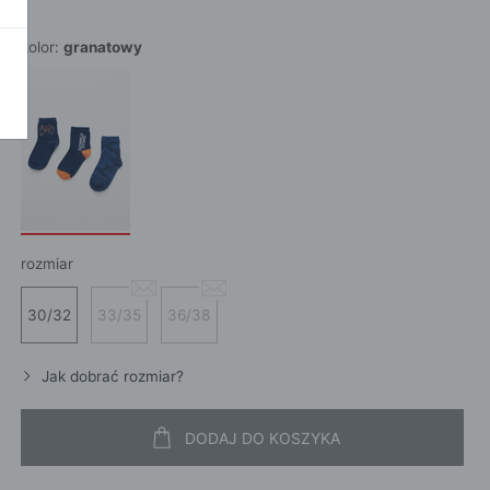
POKAŻ WSZ
A
kolor:
granatowy
rozmiar
30/32
33/35
36/38
Jak dobrać rozmiar?
DODAJ DO KOSZYKA