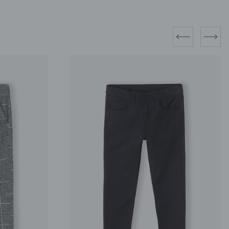
prev
next