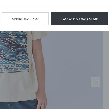
BIŻUTERIA
BIELIZN
AŻ WSZYSTKIE
SPERSONALIZUJ
ZGODA NA WSZYSTKIE
next