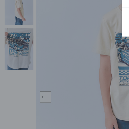
BLUZY
SPODENKI
SWETRY
T-SHIRTY
KOMBINEZONY I
POKAŻ WSZYSTKIE
POK
CZAPKI
KURTKI
SWETRY
SKARPETKI
JEANSY
SZORTY
KOMPLETY
SKARPETY/RAJSTOPY
CZAPKI
KOMPLETY DLA
NIEMOWLAKÓW-
DZIEWCZYNEK
RAMPERSY
prev
POKAŻ WSZYSTKIE