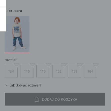
POKAŻ WSZ
A
kolor:
ecru
rozmiar
134
140
146
152
158
164
Jak dobrać rozmiar?
DODAJ DO KOSZYKA