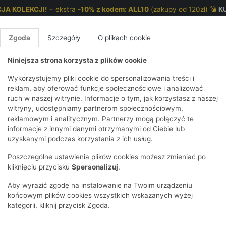
JA KOLEKCJI!
+ ekstra
-10% z kodem: ALL10
(zakupy od 120zł) 💣
K
Zgoda
Szczegóły
O plikach cookie
Niniejsza strona korzysta z plików cookie
NKI 7-12 LAT
CHŁOPCY 2-7 LAT
CHŁOPCY 7-12
Wykorzystujemy pliki cookie do spersonalizowania treści i
reklam, aby oferować funkcje społecznościowe i analizować
ruch w naszej witrynie. Informacje o tym, jak korzystasz z naszej
cer w kolorze ecru
E
IRTY
KOMPLETY
SPODNIE
T-SHIRTY
BEZRĘKAWN
T-SHIRTY
BEZRĘK
witryny, udostępniamy partnerom społecznościowym,
reklamowym i analitycznym. Partnerzy mogą połączyć te
Y I BLUZY Z
GINSY
SZORTY
KOSZULE
LEGGINSY
ZESTAWY
KOSZULE
SPODNI
informacje z innymi danymi otrzymanymi od Ciebie lub
UREM
DNIE
AKCESORIA
BLUZKI
SPODNIE
SZORTY
BLUZY I B
SPODNI
uzyskanymi podczas korzystania z ich usług.
TRY
SOWE
DRESOWE
KAPTUREM
BIELIZNA
BLUZY I BLUZY Z
AKCESORIA
JEANSY
Poszczególne ustawienia plików cookies możesz zmieniać po
ULE I BLUZKI
NSY
KAPTUREM
JEANSY
SWETRY
SKARPETKI I
KOMPL
CZAPKI, 
kliknięciu przycisku
Spersonalizuj
.
RAJSTOPY
KURTKI
KURTKI
DRESOW
KOMINY
KI
SUKIENKI
Aby wyrazić zgodę na instalowanie na Twoim urządzeniu
OZDOBY DO
SKARPET
CZKI
SPÓDNICZKI
końcowym plików cookies wszystkich wskazanych wyżej
WŁOSÓW
RAJSTO
kategorii, kliknij przycisk Zgoda.
KURTKI
POKAŻ WS
CZAPKI I
OZDOBY
AWNIKI
KAPELUSZE
WŁOSÓ
POKAŻ WSZYSTKIE