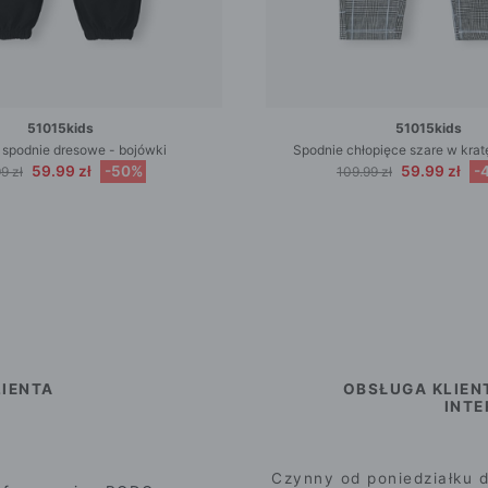
51015kids
51015kids
 spodnie dresowe - bojówki
Spodnie chłopięce szare w kra
59.99 zł
-50%
59.99 zł
-
9 zł
109.99 zł
IENTA
OBSŁUGA KLIEN
INT
Czynny od poniedziałku d