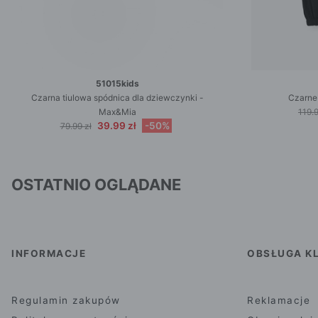
51015kids
Czarna tiulowa spódnica dla dziewczynki -
Czarne
Max&Mia
119.9
39.99 zł
-50%
79.99 zł
OSTATNIO OGLĄDANE
INFORMACJE
OBSŁUGA KL
Regulamin zakupów
Reklamacje