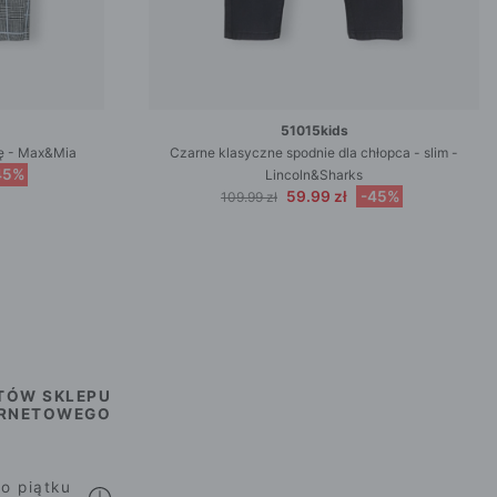
51015kids
tę - Max&Mia
Czarne klasyczne spodnie dla chłopca - slim -
45%
Lincoln&Sharks
59.99 zł
-45%
109.99 zł
TÓW SKLEPU
ERNETOWEGO
o piątku