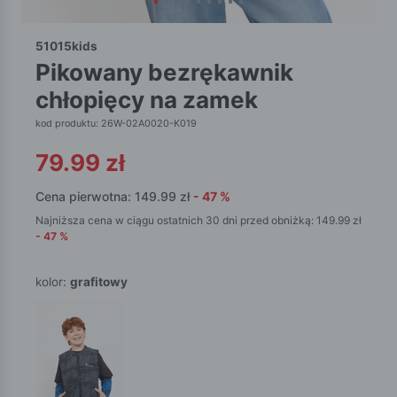
51015kids
pikowany bezrękawnik
chłopięcy na zamek
kod produktu: 26W-02A0020-K019
79.99
zł
Cena pierwotna:
149.99
zł
-
47
%
Najniższa cena w ciągu ostatnich 30 dni przed obniżką:
149.99
zł
-
47
%
kolor:
grafitowy