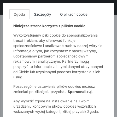
LIKWIDACJA KOLEKCJI!
+ ekstra
-10% z kodem: ALL10
(zakupy
od 120zł) 💣
KUP TERAZ!
Zgoda
Szczegóły
O plikach cookie
MONNARI
QUIOSQUE
FEMESTAGE
Niniejsza strona korzysta z plików cookie
Wykorzystujemy pliki cookie do spersonalizowania
treści i reklam, aby oferować funkcje
społecznościowe i analizować ruch w naszej witrynie.
Informacje o tym, jak korzystasz z naszej witryny,
udostępniamy partnerom społecznościowym,
reklamowym i analitycznym. Partnerzy mogą
połączyć te informacje z innymi danymi otrzymanymi
od Ciebie lub uzyskanymi podczas korzystania z ich
51015kids
Chłopcy 7-12 lat
usług.
Pikowany bezrękawnik chłopięcy na zamek
Poszczególne ustawienia plików cookies możesz
zmieniać po kliknięciu przycisku
Spersonalizuj
.
Aby wyrazić zgodę na instalowanie na Twoim
urządzeniu końcowym plików cookies wszystkich
wskazanych wyżej kategorii, kliknij przycisk Zgoda.