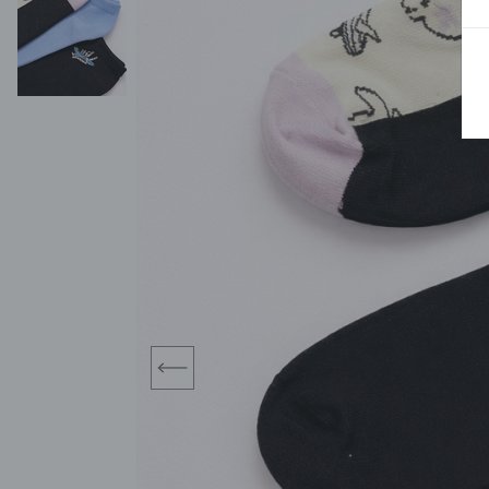
BLUZY
SPODENKI
SWETRY
T-SHIRTY
KOMBINEZONY I
POKAŻ WSZYSTKIE
POK
CZAPKI
KURTKI
SWETRY
SKARPETKI
JEANSY
SZORTY
KOMPLETY
SKARPETY/RAJSTOPY
CZAPKI
KOMPLETY DLA
NIEMOWLAKÓW-
DZIEWCZYNEK
RAMPERSY
prev
POKAŻ WSZYSTKIE