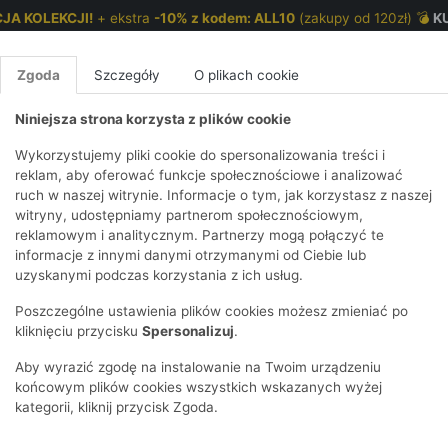
JA KOLEKCJI!
+ ekstra
-10% z kodem: ALL10
(zakupy od 120zł) 💣
K
Zgoda
Szczegóły
O plikach cookie
Niniejsza strona korzysta z plików cookie
NKI 7-12 LAT
CHŁOPCY 2-7 LAT
CHŁOPCY 7-12
Wykorzystujemy pliki cookie do spersonalizowania treści i
reklam, aby oferować funkcje społecznościowe i analizować
ruch w naszej witrynie. Informacje o tym, jak korzystasz z naszej
E
IRTY
KOMPLETY
SPODNIE
T-SHIRTY
BEZRĘKAWN
T-SHIRTY
BEZRĘK
witryny, udostępniamy partnerom społecznościowym,
reklamowym i analitycznym. Partnerzy mogą połączyć te
Y I BLUZY Z
GINSY
SZORTY
KOSZULE
LEGGINSY
ZESTAWY
KOSZULE
SPODNI
informacje z innymi danymi otrzymanymi od Ciebie lub
UREM
DNIE
AKCESORIA
BLUZKI
SPODNIE
SZORTY
BLUZY I B
SPODNI
uzyskanymi podczas korzystania z ich usług.
TRY
SOWE
DRESOWE
KAPTUREM
BIELIZNA
BLUZY I BLUZY Z
AKCESORIA
JEANSY
Poszczególne ustawienia plików cookies możesz zmieniać po
ULE I BLUZKI
NSY
KAPTUREM
JEANSY
SWETRY
SKARPETKI I
KOMPL
CZAPKI, 
kliknięciu przycisku
Spersonalizuj
.
RAJSTOPY
KURTKI
KURTKI
DRESOW
KOMINY
KI
SUKIENKI
Aby wyrazić zgodę na instalowanie na Twoim urządzeniu
OZDOBY DO
SKARPET
CZKI
SPÓDNICZKI
końcowym plików cookies wszystkich wskazanych wyżej
WŁOSÓW
RAJSTO
kategorii, kliknij przycisk Zgoda.
KURTKI
POKAŻ WS
CZAPKI I
OZDOBY
AWNIKI
KAPELUSZE
WŁOSÓ
POKAŻ WSZYSTKIE