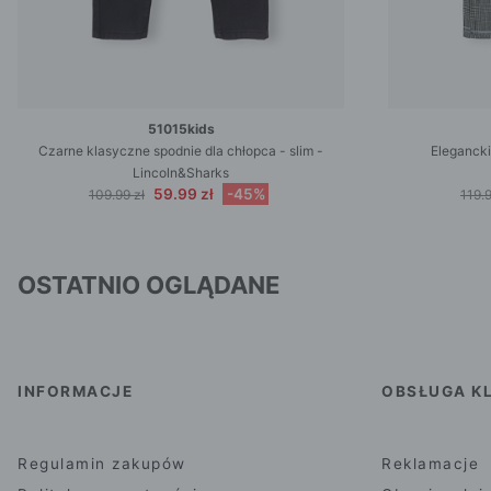
51015kids
Czarne klasyczne spodnie dla chłopca - slim -
Elegancki
Lincoln&Sharks
59.99 zł
-45%
109.99 zł
119.9
OSTATNIO OGLĄDANE
INFORMACJE
OBSŁUGA KL
Regulamin zakupów
Reklamacje