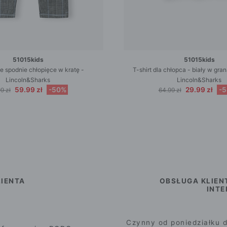
51015kids
51015kids
e spodnie chłopięce w kratę -
T-shirt dla chłopca - biały w gra
Lincoln&Sharks
Lincoln&Sharks
59.99 zł
-50%
29.99 zł
-
9 zł
64.99 zł
IENTA
OBSŁUGA KLIEN
INT
Czynny od poniedziałku d