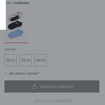
kolor:
multikolor
POKAŻ WSZ
A
rozmiar
30/32
33/35
36/38
Jak dobrać rozmiar?
DODAJ DO KOSZYKA
DODAJ DO ULUBIONYCH