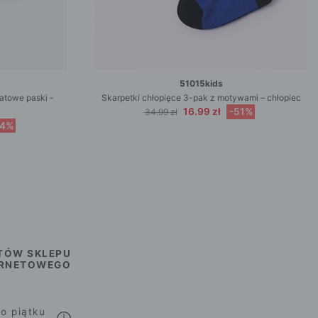
51015kids
natowe paski -
Skarpetki chłopięce 3-pak z motywami – chłopiec
16.99 zł
-51%
34.99 zł
54%
TÓW SKLEPU
ERNETOWEGO
o piątku