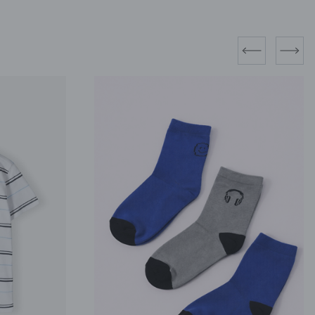
prev
next