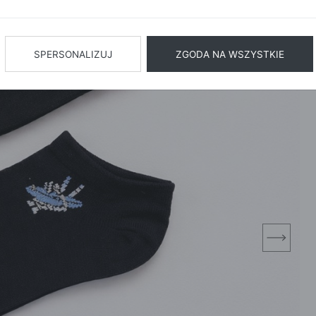
BIŻUTERIA
BIELIZN
AŻ WSZYSTKIE
SPERSONALIZUJ
ZGODA NA WSZYSTKIE
next