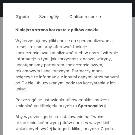
LIKWIDACJA KOLEKCJI!
+ ekstra
-10% z kodem: ALL10
(zakupy
od 120zł) 💣
KUP TERAZ!
Zgoda
Szczegóły
O plikach cookie
MONNARI
QUIOSQUE
FEMESTAGE
Niniejsza strona korzysta z plików cookie
Wykorzystujemy pliki cookie do spersonalizowania
treści i reklam, aby oferować funkcje
społecznościowe i analizować ruch w naszej witrynie.
Informacje o tym, jak korzystasz z naszej witryny,
udostępniamy partnerom społecznościowym,
reklamowym i analitycznym. Partnerzy mogą
połączyć te informacje z innymi danymi otrzymanymi
od Ciebie lub uzyskanymi podczas korzystania z ich
51015kids
Chłopcy 7-12 lat
Skarpety 3-pak 2V4606
usług.
Poszczególne ustawienia plików cookies możesz
zmieniać po kliknięciu przycisku
Spersonalizuj
.
Aby wyrazić zgodę na instalowanie na Twoim
urządzeniu końcowym plików cookies wszystkich
wskazanych wyżej kategorii, kliknij przycisk Zgoda.