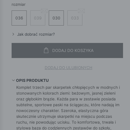
rozmiar
036
039
030
033
Jak dobrać rozmiar?
DODAJ DO KOSZYKA
DODAJ DO ULUBIONYCH
OPIS PRODUKTU
Komplet trzech par skarpetek chłopięcych w modnych i
stonowanych kolorach ziemi: beżowym, jasnej zieleni
oraz głębokim brązie. Każda para w zestawie posiada
subtelne, sportowe paski na ściągaczu, które nadają im
nowoczesny charakter. Szeroka, elastyczna góra
skutecznie utrzymuje skarpetki na miejscu podczas
ruchu, nie powodując ucisku. To komfortowa, trwała i
stylowa baza do codziennych zestawów do szkoły,