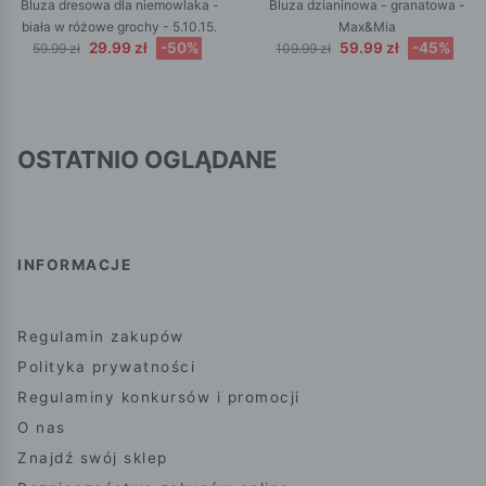
Bluza dresowa dla niemowlaka -
Bluza dzianinowa - granatowa -
biała w różowe grochy - 5.10.15.
Max&Mia
29.99 zł
-50%
59.99 zł
-45%
59.99 zł
109.99 zł
OSTATNIO OGLĄDANE
INFORMACJE
Regulamin zakupów
Polityka prywatności
Regulaminy konkursów i promocji
O nas
Znajdź swój sklep