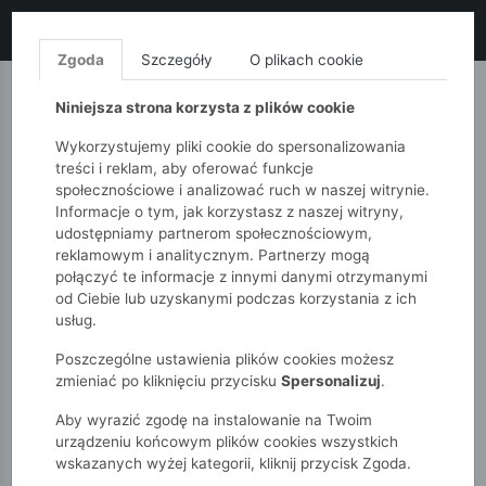
LIKWIDACJA KOLEKCJI!
+ ekstra
-10% z kodem: ALL10
(zakupy
od 120zł) 💣
KUP TERAZ!
Zgoda
Szczegóły
O plikach cookie
MONNARI
QUIOSQUE
FEMESTAGE
Niniejsza strona korzysta z plików cookie
Wykorzystujemy pliki cookie do spersonalizowania
treści i reklam, aby oferować funkcje
społecznościowe i analizować ruch w naszej witrynie.
Informacje o tym, jak korzystasz z naszej witryny,
udostępniamy partnerom społecznościowym,
reklamowym i analitycznym. Partnerzy mogą
połączyć te informacje z innymi danymi otrzymanymi
od Ciebie lub uzyskanymi podczas korzystania z ich
51015kids
Chłopcy 7-12 lat
usług.
Skarpety chłopięce 3-pak – granatowe, bordowe i w paski
Poszczególne ustawienia plików cookies możesz
zmieniać po kliknięciu przycisku
Spersonalizuj
.
Aby wyrazić zgodę na instalowanie na Twoim
urządzeniu końcowym plików cookies wszystkich
wskazanych wyżej kategorii, kliknij przycisk Zgoda.