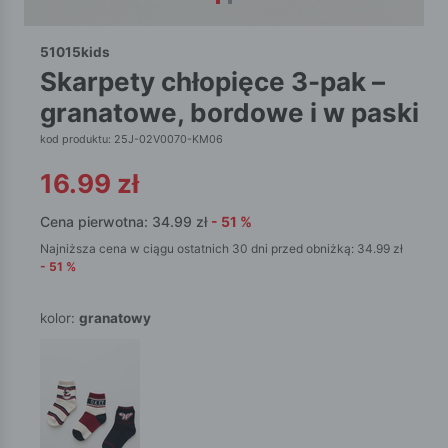
51015kids
skarpety chłopięce 3-pak –
granatowe, bordowe i w paski
kod produktu: 25J-02V0070-KM06
16.99
zł
Cena pierwotna:
34.99
zł
-
51
%
Najniższa cena w ciągu ostatnich 30 dni przed obniżką:
34.99
zł
-
51
%
kolor:
granatowy