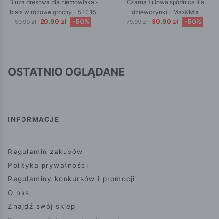
Bluza dresowa dla niemowlaka -
Czarna tiulowa spódnica dla
biała w różowe grochy - 5.10.15.
dziewczynki - Max&Mia
29.99 zł
-50%
39.99 zł
-50%
59.99 zł
79.99 zł
OSTATNIO OGLĄDANE
INFORMACJE
Regulamin zakupów
Polityka prywatności
Regulaminy konkursów i promocji
O nas
Znajdź swój sklep