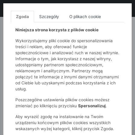
LIKWIDACJA KOLEKCJI!
+ ekstra
-10% z kodem: ALL10
(zakupy
od 120zł) 💣
KUP TERAZ!
Zgoda
Szczegóły
O plikach cookie
MONNARI
QUIOSQUE
FEMESTAGE
Niniejsza strona korzysta z plików cookie
Wykorzystujemy pliki cookie do spersonalizowania
treści i reklam, aby oferować funkcje
społecznościowe i analizować ruch w naszej witrynie.
Informacje o tym, jak korzystasz z naszej witryny,
udostępniamy partnerom społecznościowym,
reklamowym i analitycznym. Partnerzy mogą
połączyć te informacje z innymi danymi otrzymanymi
od Ciebie lub uzyskanymi podczas korzystania z ich
51015kids
Chłopcy 7-12 lat
usług.
Slipy chłopięce 3-pak – wielokolorowe.
Poszczególne ustawienia plików cookies możesz
zmieniać po kliknięciu przycisku
Spersonalizuj
.
Aby wyrazić zgodę na instalowanie na Twoim
urządzeniu końcowym plików cookies wszystkich
wskazanych wyżej kategorii, kliknij przycisk Zgoda.