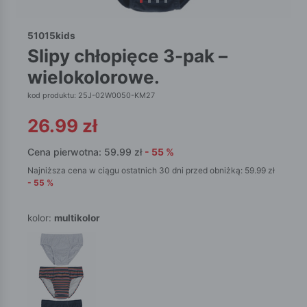
51015kids
slipy chłopięce 3-pak –
wielokolorowe.
kod produktu: 25J-02W0050-KM27
26.99
zł
Cena pierwotna:
59.99
zł
-
55
%
Najniższa cena w ciągu ostatnich 30 dni przed obniżką:
59.99
zł
-
55
%
kolor:
multikolor