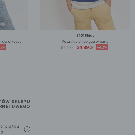
51015kids
i dla chłopca
Koszulka chłopięca w paski
5%
34.99 zł
-42%
59.99 zł
TÓW SKLEPU
ERNETOWEGO
o piątku
00