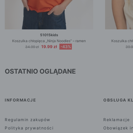
51015kids
Koszulka chłopięca „Ninja Noodles” – ramen
Koszulka chł
19.99 zł
-43%
34.99 zł
39.9
OSTATNIO OGLĄDANE
INFORMACJE
OBSŁUGA KL
Regulamin zakupów
Reklamacje
Polityka prywatności
Obowiązek i