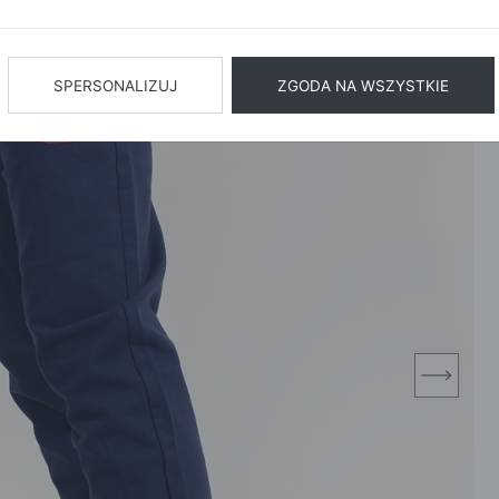
BIŻUTERIA
BIELIZN
AŻ WSZYSTKIE
SPERSONALIZUJ
ZGODA NA WSZYSTKIE
next