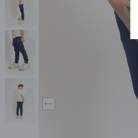
BLUZY
SPODENKI
SWETRY
T-SHIRTY
KOMBINEZONY I
POKAŻ WSZYSTKIE
POK
CZAPKI
KURTKI
SWETRY
SKARPETKI
JEANSY
SZORTY
KOMPLETY
SKARPETY/RAJSTOPY
CZAPKI
KOMPLETY DLA
NIEMOWLAKÓW-
DZIEWCZYNEK
RAMPERSY
prev
POKAŻ WSZYSTKIE