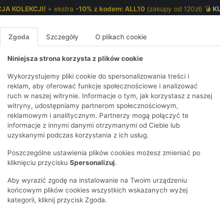
JA KOLEKCJI!
+ ekstra
-10% z kodem: ALL10
(zakupy od 120zł) 💣
K
Zgoda
Szczegóły
O plikach cookie
Niniejsza strona korzysta z plików cookie
NKI 7-12 LAT
CHŁOPCY 2-7 LAT
CHŁOPCY 7-12
Wykorzystujemy pliki cookie do spersonalizowania treści i
reklam, aby oferować funkcje społecznościowe i analizować
ruch w naszej witrynie. Informacje o tym, jak korzystasz z naszej
lim
E
IRTY
KOMPLETY
SPODNIE
T-SHIRTY
BEZRĘKAWN
T-SHIRTY
BEZRĘK
witryny, udostępniamy partnerom społecznościowym,
reklamowym i analitycznym. Partnerzy mogą połączyć te
Y I BLUZY Z
GINSY
SZORTY
KOSZULE
LEGGINSY
ZESTAWY
KOSZULE
SPODNI
informacje z innymi danymi otrzymanymi od Ciebie lub
UREM
DNIE
AKCESORIA
BLUZKI
SPODNIE
SZORTY
BLUZY I B
SPODNI
uzyskanymi podczas korzystania z ich usług.
TRY
SOWE
DRESOWE
KAPTUREM
BIELIZNA
BLUZY I BLUZY Z
AKCESORIA
JEANSY
Poszczególne ustawienia plików cookies możesz zmieniać po
ULE I BLUZKI
NSY
KAPTUREM
JEANSY
SWETRY
SKARPETKI I
KOMPL
CZAPKI, 
kliknięciu przycisku
Spersonalizuj
.
RAJSTOPY
KURTKI
KURTKI
DRESOW
KOMINY
KI
SUKIENKI
Aby wyrazić zgodę na instalowanie na Twoim urządzeniu
OZDOBY DO
SKARPET
CZKI
SPÓDNICZKI
końcowym plików cookies wszystkich wskazanych wyżej
WŁOSÓW
RAJSTO
kategorii, kliknij przycisk Zgoda.
KURTKI
POKAŻ WS
CZAPKI I
OZDOBY
AWNIKI
KAPELUSZE
WŁOSÓ
POKAŻ WSZYSTKIE