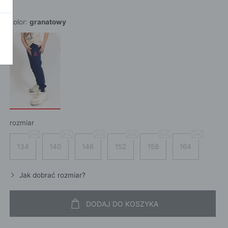
POKAŻ WSZ
A
kolor:
granatowy
rozmiar
134
140
146
152
158
164
Jak dobrać rozmiar?
DODAJ DO KOSZYKA