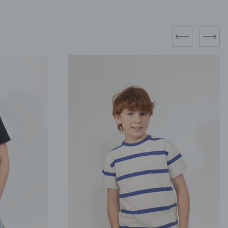
prev
next