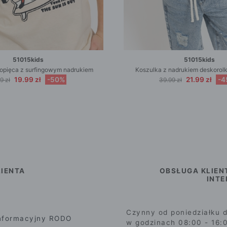
51015kids
51015kids
opięca z surfingowym nadrukiem
Koszulka z nadrukiem deskorolk
19.99 zł
-50%
21.99 zł
-4
9 zł
39.99 zł
IENTA
OBSŁUGA KLIEN
INT
Czynny od poniedziałku d
nformacyjny RODO
w godzinach 08:00 - 16: