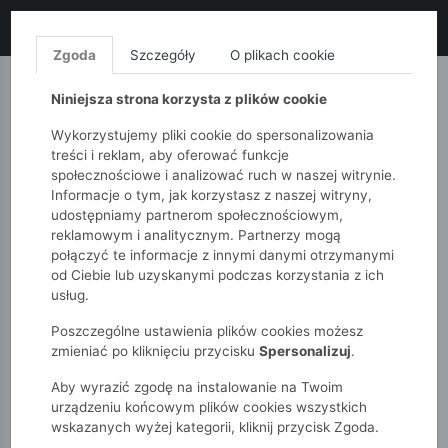
LIKWIDACJA KOLEKCJI!
+ ekstra
-10% z kodem: ALL10
(zakupy
od 120zł) 💣
KUP TERAZ!
Zgoda
Szczegóły
O plikach cookie
MONNARI
QUIOSQUE
FEMESTAGE
Niniejsza strona korzysta z plików cookie
Wykorzystujemy pliki cookie do spersonalizowania
treści i reklam, aby oferować funkcje
społecznościowe i analizować ruch w naszej witrynie.
Informacje o tym, jak korzystasz z naszej witryny,
udostępniamy partnerom społecznościowym,
reklamowym i analitycznym. Partnerzy mogą
połączyć te informacje z innymi danymi otrzymanymi
od Ciebie lub uzyskanymi podczas korzystania z ich
51015kids
Chłopcy 7-12 lat
usług.
Szorty dla chłopca - czarne z kieszeniami
Poszczególne ustawienia plików cookies możesz
zmieniać po kliknięciu przycisku
Spersonalizuj
.
Aby wyrazić zgodę na instalowanie na Twoim
urządzeniu końcowym plików cookies wszystkich
wskazanych wyżej kategorii, kliknij przycisk Zgoda.