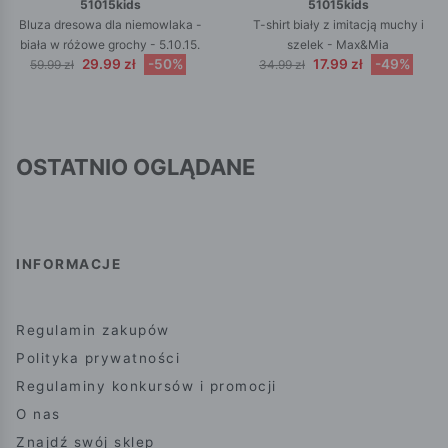
51015kids
51015kids
Bluza dresowa dla niemowlaka -
T-shirt biały z imitacją muchy i
biała w różowe grochy - 5.10.15.
szelek - Max&Mia
29.99 zł
-50%
17.99 zł
-49%
59.99 zł
34.99 zł
OSTATNIO OGLĄDANE
INFORMACJE
Regulamin zakupów
Polityka prywatności
Regulaminy konkursów i promocji
O nas
Znajdź swój sklep