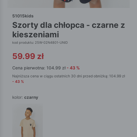
51015kids
szorty dla chłopca - czarne z
kieszeniami
kod produktu: 25W-02N4801-UNID
59.99
zł
Cena pierwotna:
104.99
zł
-
43
%
Najniższa cena w ciągu ostatnich 30 dni przed obniżką:
104.99
zł
-
43
%
kolor:
czarny