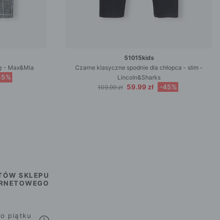
51015kids
tę - Max&Mia
Czarne klasyczne spodnie dla chłopca - slim -
45%
Lincoln&Sharks
59.99 zł
-45%
109.99 zł
TÓW SKLEPU
ERNETOWEGO
o piątku