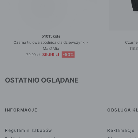
51015kids
Czarna tiulowa spódnica dla dziewczynki -
Czarne
Max&Mia
119.9
39.99 zł
-50%
79.99 zł
OSTATNIO OGLĄDANE
INFORMACJE
OBSŁUGA KL
Regulamin zakupów
Reklamacje