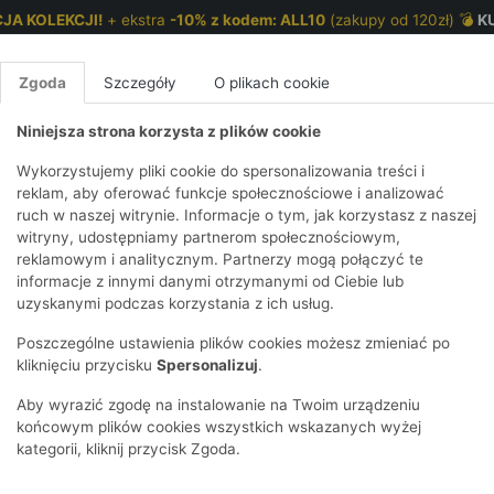
JA KOLEKCJI!
+ ekstra
-10% z kodem: ALL10
(zakupy od 120zł) 💣
K
Zgoda
Szczegóły
O plikach cookie
Niniejsza strona korzysta z plików cookie
NKI 7-12 LAT
CHŁOPCY 2-7 LAT
CHŁOPCY 7-12
Wykorzystujemy pliki cookie do spersonalizowania treści i
reklam, aby oferować funkcje społecznościowe i analizować
ruch w naszej witrynie. Informacje o tym, jak korzystasz z naszej
E
IRTY
KOMPLETY
SPODNIE
T-SHIRTY
BEZRĘKAWN
T-SHIRTY
BEZRĘK
witryny, udostępniamy partnerom społecznościowym,
reklamowym i analitycznym. Partnerzy mogą połączyć te
Y I BLUZY Z
GINSY
SZORTY
KOSZULE
LEGGINSY
ZESTAWY
KOSZULE
SPODNI
informacje z innymi danymi otrzymanymi od Ciebie lub
UREM
DNIE
AKCESORIA
BLUZKI
SPODNIE
SZORTY
BLUZY I B
SPODNI
uzyskanymi podczas korzystania z ich usług.
TRY
SOWE
DRESOWE
KAPTUREM
BIELIZNA
BLUZY I BLUZY Z
AKCESORIA
JEANSY
Poszczególne ustawienia plików cookies możesz zmieniać po
ULE I BLUZKI
NSY
KAPTUREM
JEANSY
SWETRY
SKARPETKI I
KOMPL
CZAPKI, 
kliknięciu przycisku
Spersonalizuj
.
RAJSTOPY
KURTKI
KURTKI
DRESOW
KOMINY
KI
SUKIENKI
Aby wyrazić zgodę na instalowanie na Twoim urządzeniu
OZDOBY DO
SKARPET
CZKI
SPÓDNICZKI
końcowym plików cookies wszystkich wskazanych wyżej
WŁOSÓW
RAJSTO
kategorii, kliknij przycisk Zgoda.
KURTKI
POKAŻ WS
CZAPKI I
OZDOBY
AWNIKI
KAPELUSZE
WŁOSÓ
POKAŻ WSZYSTKIE