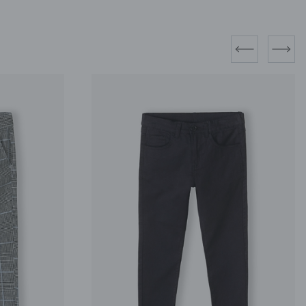
prev
next