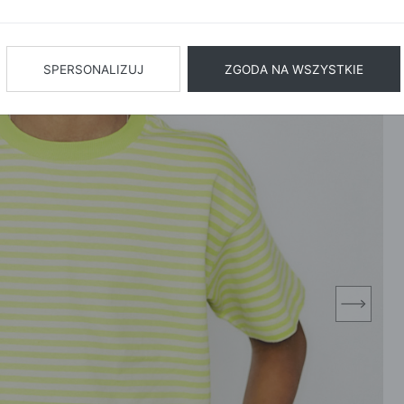
BIŻUTERIA
BIELIZN
AŻ WSZYSTKIE
SPERSONALIZUJ
ZGODA NA WSZYSTKIE
next