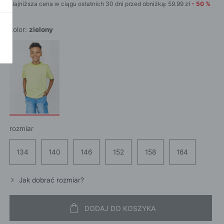
Najniższa cena w ciągu ostatnich 30 dni przed obniżką:
59.99
zł
-
50
%
POKAŻ WSZ
A
kolor:
zielony
rozmiar
134
140
146
152
158
164
Jak dobrać rozmiar?
DODAJ DO KOSZYKA