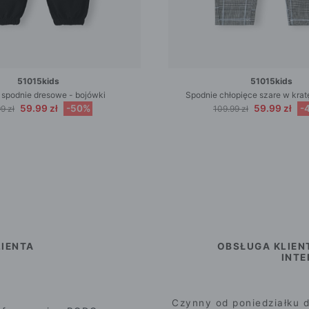
51015kids
51015kids
 spodnie dresowe - bojówki
Spodnie chłopięce szare w kra
59.99 zł
-50%
59.99 zł
-
9 zł
109.99 zł
IENTA
OBSŁUGA KLIEN
INT
Czynny od poniedziałku d