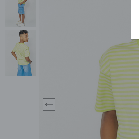
BLUZY
SPODENKI
SWETRY
T-SHIRTY
KOMBINEZONY I
POKAŻ WSZYSTKIE
POK
CZAPKI
KURTKI
SWETRY
SKARPETKI
JEANSY
SZORTY
KOMPLETY
SKARPETY/RAJSTOPY
CZAPKI
KOMPLETY DLA
NIEMOWLAKÓW-
DZIEWCZYNEK
RAMPERSY
prev
POKAŻ WSZYSTKIE