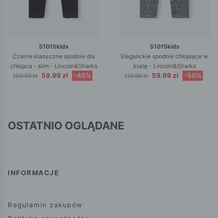
51015kids
51015kids
Czarne klasyczne spodnie dla
Eleganckie spodnie chłopięce w
chłopca - slim - Lincoln&Sharks
kratę - Lincoln&Sharks
59.99 zł
-45%
59.99 zł
-50%
109.99 zł
119.99 zł
OSTATNIO OGLĄDANE
INFORMACJE
Regulamin zakupów