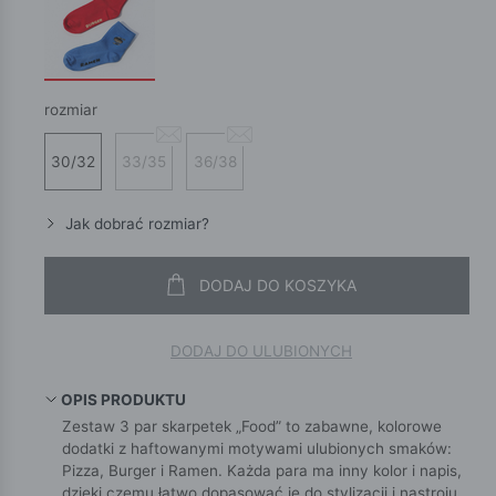
rozmiar
30/32
33/35
36/38
Jak dobrać rozmiar?
DODAJ DO KOSZYKA
DODAJ DO ULUBIONYCH
OPIS PRODUKTU
Zestaw 3 par skarpetek „Food” to zabawne, kolorowe
dodatki z haftowanymi motywami ulubionych smaków:
Pizza, Burger i Ramen. Każda para ma inny kolor i napis,
dzięki czemu łatwo dopasować je do stylizacji i nastroju.