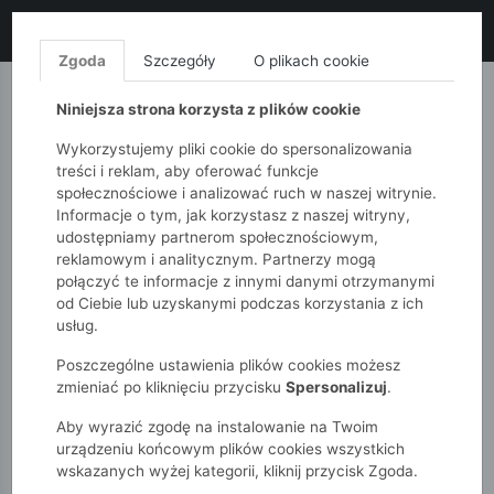
LIKWIDACJA KOLEKCJI!
+ ekstra
-10% z kodem: ALL10
(zakupy
od 120zł) 💣
KUP TERAZ!
Zgoda
Szczegóły
O plikach cookie
MONNARI
QUIOSQUE
FEMESTAGE
Niniejsza strona korzysta z plików cookie
Wykorzystujemy pliki cookie do spersonalizowania
treści i reklam, aby oferować funkcje
społecznościowe i analizować ruch w naszej witrynie.
Informacje o tym, jak korzystasz z naszej witryny,
udostępniamy partnerom społecznościowym,
reklamowym i analitycznym. Partnerzy mogą
połączyć te informacje z innymi danymi otrzymanymi
od Ciebie lub uzyskanymi podczas korzystania z ich
51015kids
Chłopcy 7-12 lat
usług.
Zestaw 3 par skarpetek „Food” – Pizza / Burger / Ramen
Poszczególne ustawienia plików cookies możesz
zmieniać po kliknięciu przycisku
Spersonalizuj
.
Aby wyrazić zgodę na instalowanie na Twoim
urządzeniu końcowym plików cookies wszystkich
wskazanych wyżej kategorii, kliknij przycisk Zgoda.