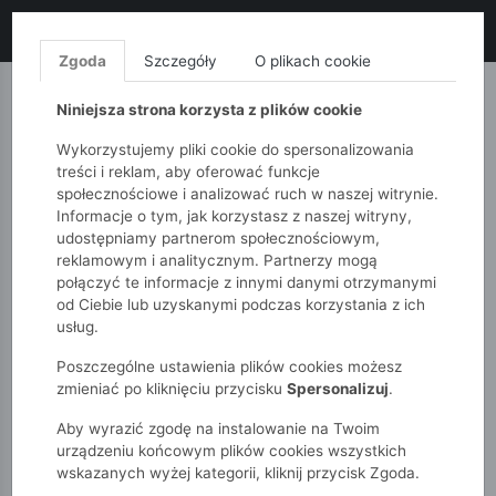
LIKWIDACJA KOLEKCJI!
+ ekstra
-10% z kodem: ALL10
(zakupy
od 120zł) 💣
KUP TERAZ!
Zgoda
Szczegóły
O plikach cookie
MONNARI
QUIOSQUE
FEMESTAGE
Niniejsza strona korzysta z plików cookie
Wykorzystujemy pliki cookie do spersonalizowania
treści i reklam, aby oferować funkcje
społecznościowe i analizować ruch w naszej witrynie.
Informacje o tym, jak korzystasz z naszej witryny,
udostępniamy partnerom społecznościowym,
reklamowym i analitycznym. Partnerzy mogą
połączyć te informacje z innymi danymi otrzymanymi
od Ciebie lub uzyskanymi podczas korzystania z ich
51015kids
Dziewczynki 2-7 lat
Akcesoria
usług.
Bielizna
3-pak majtek dziewczęcych
Poszczególne ustawienia plików cookies możesz
zmieniać po kliknięciu przycisku
Spersonalizuj
.
Aby wyrazić zgodę na instalowanie na Twoim
urządzeniu końcowym plików cookies wszystkich
wskazanych wyżej kategorii, kliknij przycisk Zgoda.