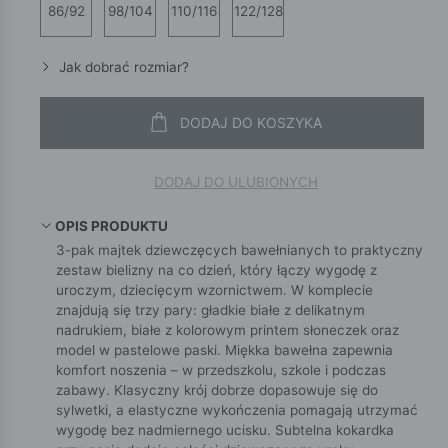
86/92
98/104
110/116
122/128
Jak dobrać rozmiar?
DODAJ DO KOSZYKA
DODAJ DO ULUBIONYCH
OPIS PRODUKTU
3-pak majtek dziewczęcych bawełnianych to praktyczny
zestaw bielizny na co dzień, który łączy wygodę z
uroczym, dziecięcym wzornictwem. W komplecie
znajdują się trzy pary: gładkie białe z delikatnym
nadrukiem, białe z kolorowym printem słoneczek oraz
model w pastelowe paski. Miękka bawełna zapewnia
komfort noszenia – w przedszkolu, szkole i podczas
zabawy. Klasyczny krój dobrze dopasowuje się do
sylwetki, a elastyczne wykończenia pomagają utrzymać
wygodę bez nadmiernego ucisku. Subtelna kokardka