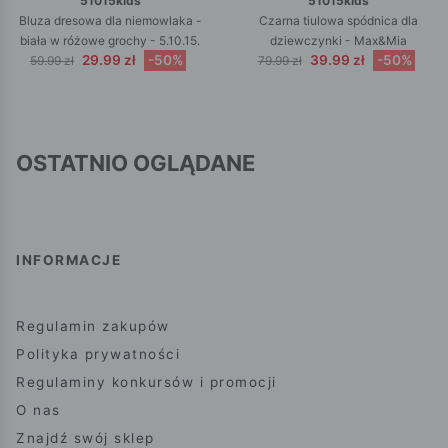
51015kids
51015kids
Bluza dresowa dla niemowlaka -
Czarna tiulowa spódnica dla
biała w różowe grochy - 5.10.15.
dziewczynki - Max&Mia
29.99 zł
-50%
39.99 zł
-50%
59.99 zł
79.99 zł
OSTATNIO OGLĄDANE
INFORMACJE
Regulamin zakupów
Polityka prywatności
Regulaminy konkursów i promocji
O nas
Znajdź swój sklep