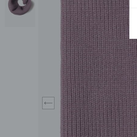
BLUZY
SPODENKI
SWETRY
T-SHIRTY
KOMBINEZONY I
POKAŻ WSZYSTKIE
POK
CZAPKI
KURTKI
SWETRY
SKARPETKI
JEANSY
SZORTY
KOMPLETY
SKARPETY/RAJSTOPY
CZAPKI
KOMPLETY DLA
NIEMOWLAKÓW-
DZIEWCZYNEK
RAMPERSY
prev
POKAŻ WSZYSTKIE