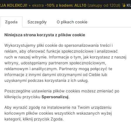
JA KOLEKCJI!
+ ekstra
-10% z kodem: ALL10
(zakupy od 120zł) 💣
K
Zgoda
Szczegóły
O plikach cookie
Niniejsza strona korzysta z plików cookie
NKI 7-12 LAT
CHŁOPCY 2-7 LAT
CHŁOPCY 7-12
Wykorzystujemy pliki cookie do spersonalizowania treści i
reklam, aby oferować funkcje społecznościowe i analizować
ruch w naszej witrynie. Informacje o tym, jak korzystasz z naszej
 na zimę
E
IRTY
KOMPLETY
SPODNIE
T-SHIRTY
BEZRĘKAWN
T-SHIRTY
BEZRĘK
witryny, udostępniamy partnerom społecznościowym,
reklamowym i analitycznym. Partnerzy mogą połączyć te
Y I BLUZY Z
GINSY
SZORTY
KOSZULE
LEGGINSY
ZESTAWY
KOSZULE
SPODNI
informacje z innymi danymi otrzymanymi od Ciebie lub
UREM
DNIE
AKCESORIA
BLUZKI
SPODNIE
SZORTY
BLUZY I B
SPODNI
uzyskanymi podczas korzystania z ich usług.
TRY
SOWE
DRESOWE
KAPTUREM
BIELIZNA
BLUZY I BLUZY Z
AKCESORIA
JEANSY
Poszczególne ustawienia plików cookies możesz zmieniać po
ULE I BLUZKI
NSY
KAPTUREM
JEANSY
SWETRY
SKARPETKI I
KOMPL
CZAPKI, 
kliknięciu przycisku
Spersonalizuj
.
RAJSTOPY
KURTKI
KURTKI
DRESOW
KOMINY
KI
SUKIENKI
Aby wyrazić zgodę na instalowanie na Twoim urządzeniu
OZDOBY DO
SKARPET
CZKI
SPÓDNICZKI
końcowym plików cookies wszystkich wskazanych wyżej
WŁOSÓW
RAJSTO
kategorii, kliknij przycisk Zgoda.
KURTKI
POKAŻ WS
CZAPKI I
OZDOBY
AWNIKI
KAPELUSZE
WŁOSÓ
POKAŻ WSZYSTKIE