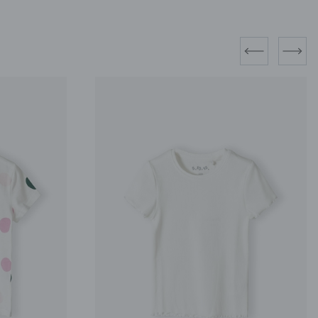
prev
next