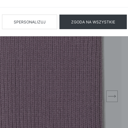
BIŻUTERIA
BIELIZN
AŻ WSZYSTKIE
SPERSONALIZUJ
ZGODA NA WSZYSTKIE
next