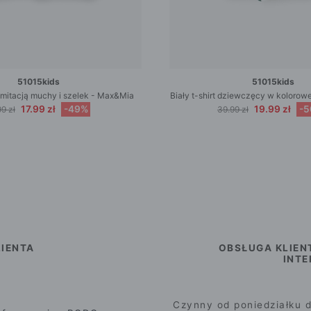
51015kids
51015kids
z imitacją muchy i szelek - Max&Mia
Biały t-shirt dziewczęcy w kolorowe 
17.99 zł
-49%
19.99 zł
-
9 zł
39.99 zł
IENTA
OBSŁUGA KLIEN
INT
Czynny od poniedziałku d