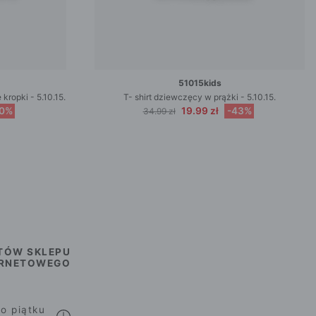
51015kids
kropki - 5.10.15.
T- shirt dziewczęcy w prążki - 5.10.15.
50%
19.99 zł
-43%
34.99 zł
TÓW SKLEPU
ERNETOWEGO
o piątku