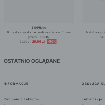
51015kids
Bluza dresowa dla niemowlaka - biała w różowe
T-shirt biały 
grochy - 5.10.15.
34.9
29.99 zł
-50%
59.99 zł
OSTATNIO OGLĄDANE
INFORMACJE
OBSŁUGA KL
Regulamin zakupów
Reklamacje