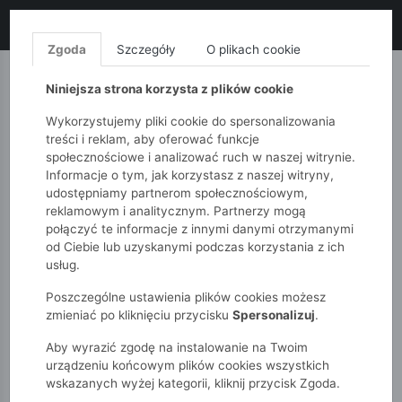
LIKWIDACJA KOLEKCJI!
+ ekstra
-10% z kodem: ALL10
(zakupy
od 120zł) 💣
KUP TERAZ!
Zgoda
Szczegóły
O plikach cookie
MONNARI
QUIOSQUE
FEMESTAGE
Niniejsza strona korzysta z plików cookie
Wykorzystujemy pliki cookie do spersonalizowania
treści i reklam, aby oferować funkcje
społecznościowe i analizować ruch w naszej witrynie.
Informacje o tym, jak korzystasz z naszej witryny,
udostępniamy partnerom społecznościowym,
reklamowym i analitycznym. Partnerzy mogą
połączyć te informacje z innymi danymi otrzymanymi
od Ciebie lub uzyskanymi podczas korzystania z ich
51015kids
Dziewczynki 2-7 lat
usług.
T-shirt dziewczęcy - fioletowy w prążki - 5.10.15.
Poszczególne ustawienia plików cookies możesz
zmieniać po kliknięciu przycisku
Spersonalizuj
.
Aby wyrazić zgodę na instalowanie na Twoim
urządzeniu końcowym plików cookies wszystkich
wskazanych wyżej kategorii, kliknij przycisk Zgoda.