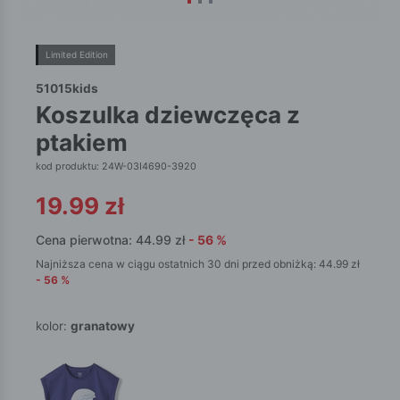
Limited Edition
51015kids
koszulka dziewczęca z
ptakiem
kod produktu: 24W-03I4690-3920
19.99
zł
Cena pierwotna:
44.99
zł
-
56
%
Najniższa cena w ciągu ostatnich 30 dni przed obniżką:
44.99
zł
-
56
%
kolor:
granatowy