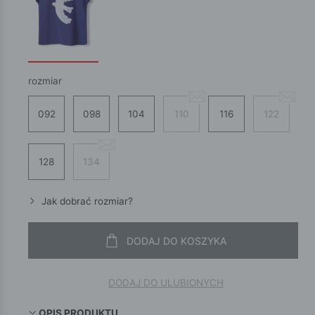
rozmiar
092
098
104
110
116
122
128
134
Jak dobrać rozmiar?
DODAJ DO KOSZYKA
DODAJ DO ULUBIONYCH
OPIS PRODUKTU