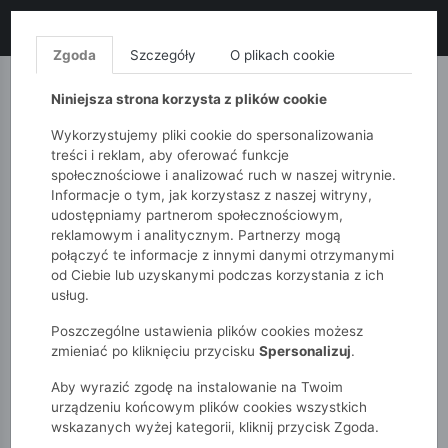
LIKWIDACJA KOLEKCJI!
+ ekstra
-10% z kodem: ALL10
(zakupy
od 120zł) 💣
KUP TERAZ!
Zgoda
Szczegóły
O plikach cookie
MONNARI
QUIOSQUE
FEMESTAGE
Niniejsza strona korzysta z plików cookie
Wykorzystujemy pliki cookie do spersonalizowania
treści i reklam, aby oferować funkcje
społecznościowe i analizować ruch w naszej witrynie.
Informacje o tym, jak korzystasz z naszej witryny,
udostępniamy partnerom społecznościowym,
reklamowym i analitycznym. Partnerzy mogą
połączyć te informacje z innymi danymi otrzymanymi
od Ciebie lub uzyskanymi podczas korzystania z ich
51015kids
Dziewczynki 2-7 lat
usług.
Koszulka dziewczęca z ptakiem
Poszczególne ustawienia plików cookies możesz
zmieniać po kliknięciu przycisku
Spersonalizuj
.
Aby wyrazić zgodę na instalowanie na Twoim
urządzeniu końcowym plików cookies wszystkich
wskazanych wyżej kategorii, kliknij przycisk Zgoda.