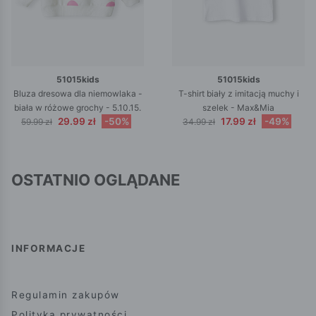
51015kids
51015kids
Bluza dresowa dla niemowlaka -
T-shirt biały z imitacją muchy i
biała w różowe grochy - 5.10.15.
szelek - Max&Mia
29.99 zł
-50%
17.99 zł
-49%
59.99 zł
34.99 zł
OSTATNIO OGLĄDANE
INFORMACJE
Regulamin zakupów
Polityka prywatności