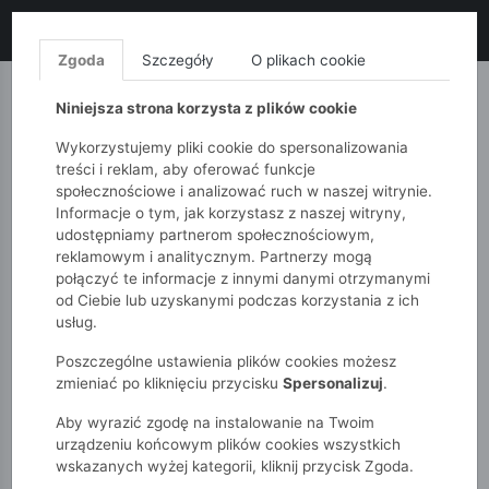
LIKWIDACJA KOLEKCJI!
+ ekstra
-10% z kodem: ALL10
(zakupy
od 120zł) 💣
KUP TERAZ!
Zgoda
Szczegóły
O plikach cookie
MONNARI
QUIOSQUE
FEMESTAGE
Niniejsza strona korzysta z plików cookie
Wykorzystujemy pliki cookie do spersonalizowania
treści i reklam, aby oferować funkcje
społecznościowe i analizować ruch w naszej witrynie.
Informacje o tym, jak korzystasz z naszej witryny,
udostępniamy partnerom społecznościowym,
reklamowym i analitycznym. Partnerzy mogą
połączyć te informacje z innymi danymi otrzymanymi
od Ciebie lub uzyskanymi podczas korzystania z ich
51015kids
Dziewczynki 2-7 lat
usług.
Krótkie legginsy w kolorowe motyle
Poszczególne ustawienia plików cookies możesz
zmieniać po kliknięciu przycisku
Spersonalizuj
.
Aby wyrazić zgodę na instalowanie na Twoim
urządzeniu końcowym plików cookies wszystkich
wskazanych wyżej kategorii, kliknij przycisk Zgoda.