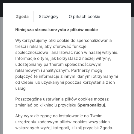
LIKWIDACJA KOLEKCJI!
+ ekstra
-10% z kodem: ALL10
(zakupy
od 120zł) 💣
KUP TERAZ!
Zgoda
Szczegóły
O plikach cookie
MONNARI
QUIOSQUE
FEMESTAGE
Niniejsza strona korzysta z plików cookie
Wykorzystujemy pliki cookie do spersonalizowania
treści i reklam, aby oferować funkcje
społecznościowe i analizować ruch w naszej witrynie.
Informacje o tym, jak korzystasz z naszej witryny,
udostępniamy partnerom społecznościowym,
reklamowym i analitycznym. Partnerzy mogą
połączyć te informacje z innymi danymi otrzymanymi
od Ciebie lub uzyskanymi podczas korzystania z ich
51015kids
Dziewczynki 2-7 lat
usług.
Kurtka 3w1 dla dziewczynki
Poszczególne ustawienia plików cookies możesz
zmieniać po kliknięciu przycisku
Spersonalizuj
.
Aby wyrazić zgodę na instalowanie na Twoim
urządzeniu końcowym plików cookies wszystkich
wskazanych wyżej kategorii, kliknij przycisk Zgoda.