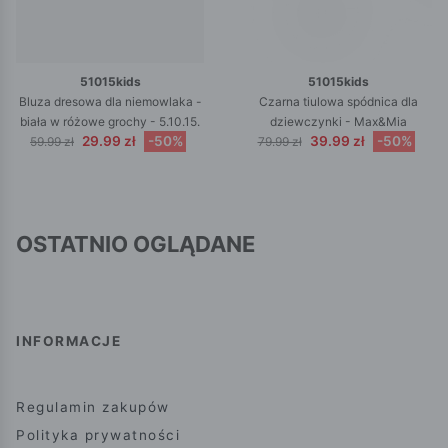
51015kids
51015kids
Bluza dresowa dla niemowlaka -
Czarna tiulowa spódnica dla
biała w różowe grochy - 5.10.15.
dziewczynki - Max&Mia
29.99 zł
-50%
39.99 zł
-50%
59.99 zł
79.99 zł
OSTATNIO OGLĄDANE
INFORMACJE
Regulamin zakupów
Polityka prywatności