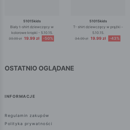
51015kids
51015kids
Biały t-shirt dziewczęcy w
T- shirt dziewczęcy w prążki -
kolorowe kropki - 5.10.15.
5.10.15.
19.99 zł
-50%
19.99 zł
-43%
39.99 zł
34.99 zł
OSTATNIO OGLĄDANE
INFORMACJE
Regulamin zakupów
Polityka prywatności