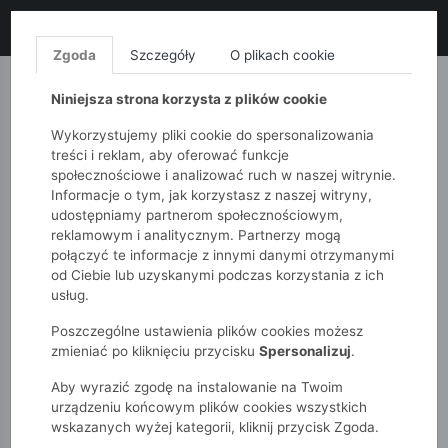
LIKWIDACJA KOLEKCJI!
+ ekstra
-10% z kodem: ALL10
(zakupy
od 120zł) 💣
KUP TERAZ!
Zgoda
Szczegóły
O plikach cookie
MONNARI
QUIOSQUE
FEMESTAGE
Niniejsza strona korzysta z plików cookie
Wykorzystujemy pliki cookie do spersonalizowania
treści i reklam, aby oferować funkcje
społecznościowe i analizować ruch w naszej witrynie.
Informacje o tym, jak korzystasz z naszej witryny,
udostępniamy partnerom społecznościowym,
reklamowym i analitycznym. Partnerzy mogą
połączyć te informacje z innymi danymi otrzymanymi
od Ciebie lub uzyskanymi podczas korzystania z ich
51015kids
Dziewczynki 2-7 lat
usług.
Legginsy dziewczęce w czereśnie
Poszczególne ustawienia plików cookies możesz
zmieniać po kliknięciu przycisku
Spersonalizuj
.
Aby wyrazić zgodę na instalowanie na Twoim
urządzeniu końcowym plików cookies wszystkich
wskazanych wyżej kategorii, kliknij przycisk Zgoda.