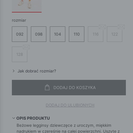
rozmiar
092
098
104
110
116
122
128
Jak dobrać rozmiar?
DODAJ DO KOSZYKA
DODAJ DO ULUBIONYCH
OPIS PRODUKTU
Beżowe legginsy dziewczęce z uroczym, miękkim
nadrukiem w czereśnie na całej powierzchni. Uszyte z