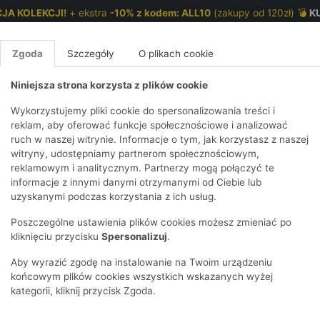
JA KOLEKCJI!
+ ekstra
-10% z kodem: ALL10
(zakupy od 120zł) 💣
K
Zgoda
Szczegóły
O plikach cookie
Niniejsza strona korzysta z plików cookie
NKI 7-12 LAT
CHŁOPCY 2-7 LAT
CHŁOPCY 7-12
Wykorzystujemy pliki cookie do spersonalizowania treści i
reklam, aby oferować funkcje społecznościowe i analizować
ruch w naszej witrynie. Informacje o tym, jak korzystasz z naszej
anką
E
IRTY
KOMPLETY
SPODNIE
T-SHIRTY
BEZRĘKAWN
T-SHIRTY
BEZRĘK
witryny, udostępniamy partnerom społecznościowym,
reklamowym i analitycznym. Partnerzy mogą połączyć te
Y I BLUZY Z
GINSY
SZORTY
KOSZULE
LEGGINSY
ZESTAWY
KOSZULE
SPODNI
informacje z innymi danymi otrzymanymi od Ciebie lub
UREM
DNIE
AKCESORIA
BLUZKI
SPODNIE
SZORTY
BLUZY I B
SPODNI
uzyskanymi podczas korzystania z ich usług.
TRY
SOWE
DRESOWE
KAPTUREM
BIELIZNA
BLUZY I BLUZY Z
AKCESORIA
JEANSY
Poszczególne ustawienia plików cookies możesz zmieniać po
ULE I BLUZKI
NSY
KAPTUREM
JEANSY
SWETRY
SKARPETKI I
KOMPL
CZAPKI, 
kliknięciu przycisku
Spersonalizuj
.
RAJSTOPY
KURTKI
KURTKI
DRESOW
KOMINY
KI
SUKIENKI
Aby wyrazić zgodę na instalowanie na Twoim urządzeniu
OZDOBY DO
SKARPET
CZKI
SPÓDNICZKI
końcowym plików cookies wszystkich wskazanych wyżej
WŁOSÓW
RAJSTO
kategorii, kliknij przycisk Zgoda.
KURTKI
POKAŻ WS
CZAPKI I
OZDOBY
AWNIKI
KAPELUSZE
WŁOSÓ
POKAŻ WSZYSTKIE