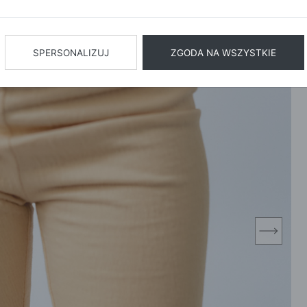
BIŻUTERIA
BIELIZN
AŻ WSZYSTKIE
SPERSONALIZUJ
ZGODA NA WSZYSTKIE
next