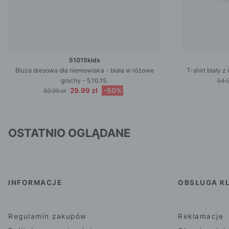
51015kids
Bluza dresowa dla niemowlaka - biała w różowe
T-shirt biały 
grochy - 5.10.15.
34.9
29.99 zł
-50%
59.99 zł
OSTATNIO OGLĄDANE
INFORMACJE
OBSŁUGA KL
Regulamin zakupów
Reklamacje