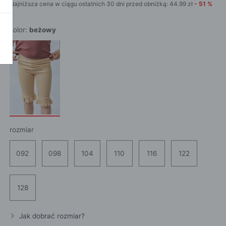
Najniższa cena w ciągu ostatnich 30 dni przed obniżką:
44.99
zł
-
51
%
POKAŻ WSZ
A
kolor:
beżowy
rozmiar
092
098
104
110
116
122
128
Jak dobrać rozmiar?