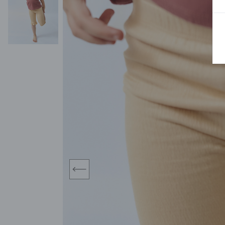
BLUZY
SPODENKI
SWETRY
T-SHIRTY
KOMBINEZONY I
POKAŻ WSZYSTKIE
POK
CZAPKI
KURTKI
SWETRY
SKARPETKI
JEANSY
SZORTY
KOMPLETY
SKARPETY/RAJSTOPY
CZAPKI
KOMPLETY DLA
NIEMOWLAKÓW-
DZIEWCZYNEK
RAMPERSY
prev
POKAŻ WSZYSTKIE