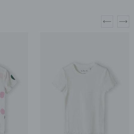
prev
next