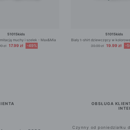
51015kids
51015kids
z imitacją muchy i szelek - Max&Mia
Biały t-shirt dziewczęcy w kolorowe 
17.99 zł
-49%
19.99 zł
-
9 zł
39.99 zł
IENTA
OBSŁUGA KLIEN
INT
Czynny od poniedziałku d