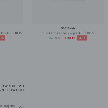
51015kids
kropki - 5.10.15.
T- shirt dziewczęcy w prążki - 5.10.15.
50%
19.99 zł
-43%
34.99 zł
TÓW SKLEPU
ERNETOWEGO
o piątku