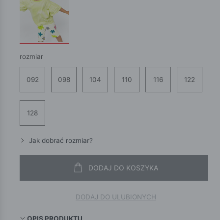
rozmiar
092
098
104
110
116
122
128
Jak dobrać rozmiar?
DODAJ DO KOSZYKA
DODAJ DO ULUBIONYCH
OPIS PRODUKTU