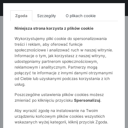
LIKWIDACJA KOLEKCJI!
+ ekstra
-10% z kodem: ALL10
(zakupy
od 120zł) 💣
KUP TERAZ!
Zgoda
Szczegóły
O plikach cookie
MONNARI
QUIOSQUE
FEMESTAGE
Niniejsza strona korzysta z plików cookie
Wykorzystujemy pliki cookie do spersonalizowania
treści i reklam, aby oferować funkcje
społecznościowe i analizować ruch w naszej witrynie.
Informacje o tym, jak korzystasz z naszej witryny,
udostępniamy partnerom społecznościowym,
reklamowym i analitycznym. Partnerzy mogą
połączyć te informacje z innymi danymi otrzymanymi
od Ciebie lub uzyskanymi podczas korzystania z ich
51015kids
Dziewczynki 2-7 lat
usług.
Komplet ubrań na lato - bluzka i legginsy
Poszczególne ustawienia plików cookies możesz
zmieniać po kliknięciu przycisku
Spersonalizuj
.
Aby wyrazić zgodę na instalowanie na Twoim
urządzeniu końcowym plików cookies wszystkich
wskazanych wyżej kategorii, kliknij przycisk Zgoda.