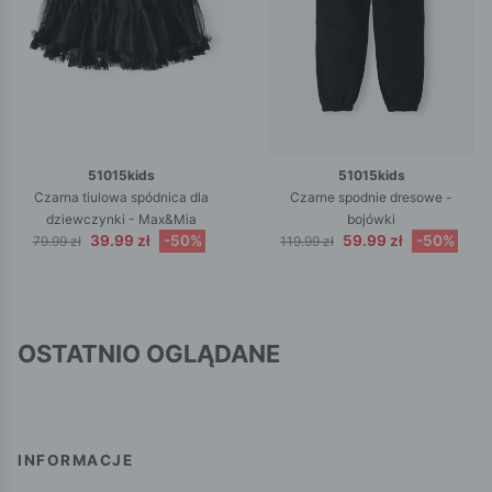
51015kids
51015kids
Czarna tiulowa spódnica dla
Czarne spodnie dresowe -
dziewczynki - Max&Mia
bojówki
39.99 zł
-50%
59.99 zł
-50%
79.99 zł
119.99 zł
OSTATNIO OGLĄDANE
INFORMACJE