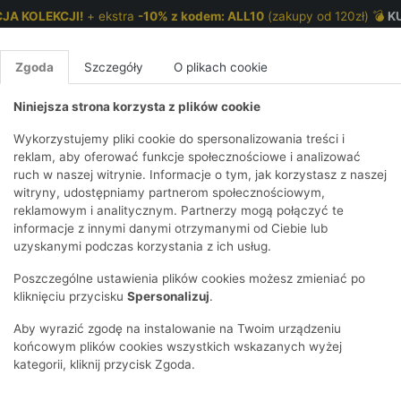
JA KOLEKCJI!
+ ekstra
-10% z kodem: ALL10
(zakupy od 120zł) 💣
K
Zgoda
Szczegóły
O plikach cookie
Niniejsza strona korzysta z plików cookie
NKI 7-12 LAT
CHŁOPCY 2-7 LAT
CHŁOPCY 7-12
Wykorzystujemy pliki cookie do spersonalizowania treści i
reklam, aby oferować funkcje społecznościowe i analizować
ruch w naszej witrynie. Informacje o tym, jak korzystasz z naszej
tkami dla dziewczynki
E
IRTY
KOMPLETY
SPODNIE
T-SHIRTY
BEZRĘKAWN
T-SHIRTY
BEZRĘK
witryny, udostępniamy partnerom społecznościowym,
reklamowym i analitycznym. Partnerzy mogą połączyć te
Y I BLUZY Z
GINSY
SZORTY
KOSZULE
LEGGINSY
ZESTAWY
KOSZULE
SPODNI
informacje z innymi danymi otrzymanymi od Ciebie lub
UREM
DNIE
AKCESORIA
BLUZKI
SPODNIE
SZORTY
BLUZY I B
SPODNI
uzyskanymi podczas korzystania z ich usług.
TRY
SOWE
DRESOWE
KAPTUREM
BIELIZNA
BLUZY I BLUZY Z
AKCESORIA
JEANSY
Poszczególne ustawienia plików cookies możesz zmieniać po
ULE I BLUZKI
NSY
KAPTUREM
JEANSY
SWETRY
SKARPETKI I
KOMPL
CZAPKI, 
kliknięciu przycisku
Spersonalizuj
.
RAJSTOPY
KURTKI
KURTKI
DRESOW
KOMINY
KI
SUKIENKI
Aby wyrazić zgodę na instalowanie na Twoim urządzeniu
OZDOBY DO
SKARPET
CZKI
SPÓDNICZKI
końcowym plików cookies wszystkich wskazanych wyżej
WŁOSÓW
RAJSTO
kategorii, kliknij przycisk Zgoda.
KURTKI
POKAŻ WS
CZAPKI I
OZDOBY
AWNIKI
KAPELUSZE
WŁOSÓ
POKAŻ WSZYSTKIE