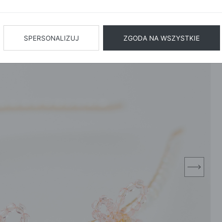
BIŻUTERIA
BIELIZN
AŻ WSZYSTKIE
SPERSONALIZUJ
ZGODA NA WSZYSTKIE
next