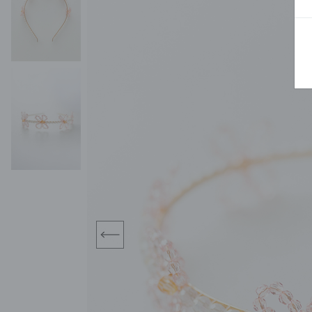
BLUZY
SPODENKI
SWETRY
T-SHIRTY
KOMBINEZONY I
POKAŻ WSZYSTKIE
POK
CZAPKI
KURTKI
SWETRY
SKARPETKI
JEANSY
SZORTY
KOMPLETY
SKARPETY/RAJSTOPY
CZAPKI
KOMPLETY DLA
NIEMOWLAKÓW-
DZIEWCZYNEK
RAMPERSY
prev
POKAŻ WSZYSTKIE