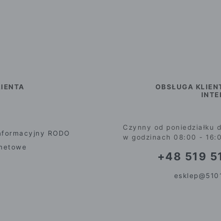
IENTA
OBSŁUGA KLIEN
INT
Czynny od poniedziałku d
nformacyjny RODO
w godzinach 08:00 - 16:
rnetowe
+48 519 51
esklep@5101