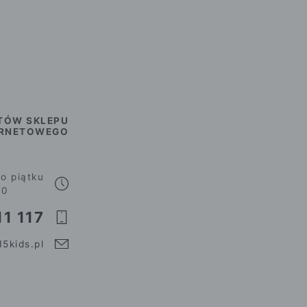
TÓW SKLEPU
ERNETOWEGO
o piątku
00
1 117
5kids.pl