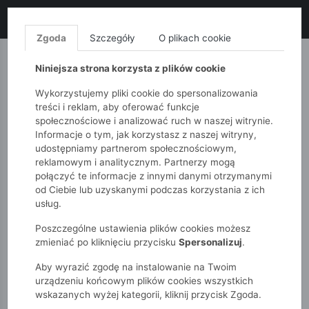
LIKWIDACJA KOLEKCJI!
+ ekstra
-10% z kodem: ALL10
(zakupy
od 120zł) 💣
KUP TERAZ!
Zgoda
Szczegóły
O plikach cookie
MONNARI
QUIOSQUE
FEMESTAGE
Niniejsza strona korzysta z plików cookie
Wykorzystujemy pliki cookie do spersonalizowania
treści i reklam, aby oferować funkcje
społecznościowe i analizować ruch w naszej witrynie.
Informacje o tym, jak korzystasz z naszej witryny,
udostępniamy partnerom społecznościowym,
reklamowym i analitycznym. Partnerzy mogą
połączyć te informacje z innymi danymi otrzymanymi
od Ciebie lub uzyskanymi podczas korzystania z ich
51015kids
Dziewczynki 2-7 lat
usług.
Rajstopy grube dla dziewczynki
Poszczególne ustawienia plików cookies możesz
zmieniać po kliknięciu przycisku
Spersonalizuj
.
Aby wyrazić zgodę na instalowanie na Twoim
urządzeniu końcowym plików cookies wszystkich
wskazanych wyżej kategorii, kliknij przycisk Zgoda.