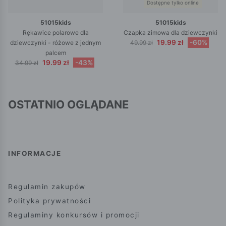
Dostępne tylko online
51015kids
51015kids
Rękawice polarowe dla
Czapka zimowa dla dziewczynki
19.99 zł
-60%
dziewczynki - różowe z jednym
49.99 zł
palcem
19.99 zł
-43%
34.99 zł
OSTATNIO OGLĄDANE
INFORMACJE
Regulamin zakupów
Polityka prywatności
Regulaminy konkursów i promocji