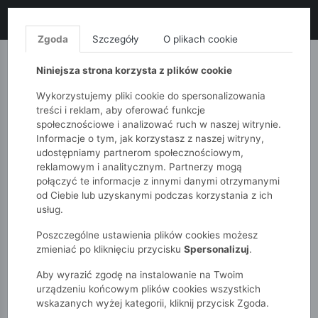
LIKWIDACJA KOLEKCJI!
+ ekstra
-10% z kodem: ALL10
(zakupy
od 120zł) 💣
KUP TERAZ!
Zgoda
Szczegóły
O plikach cookie
MONNARI
QUIOSQUE
FEMESTAGE
Niniejsza strona korzysta z plików cookie
Wykorzystujemy pliki cookie do spersonalizowania
treści i reklam, aby oferować funkcje
społecznościowe i analizować ruch w naszej witrynie.
Informacje o tym, jak korzystasz z naszej witryny,
udostępniamy partnerom społecznościowym,
reklamowym i analitycznym. Partnerzy mogą
połączyć te informacje z innymi danymi otrzymanymi
od Ciebie lub uzyskanymi podczas korzystania z ich
51015kids
Dziewczynki 2-7 lat
usług.
Rękawiczki narciarskie dla dziewczynki z odblaskami
Poszczególne ustawienia plików cookies możesz
zmieniać po kliknięciu przycisku
Spersonalizuj
.
Aby wyrazić zgodę na instalowanie na Twoim
urządzeniu końcowym plików cookies wszystkich
wskazanych wyżej kategorii, kliknij przycisk Zgoda.