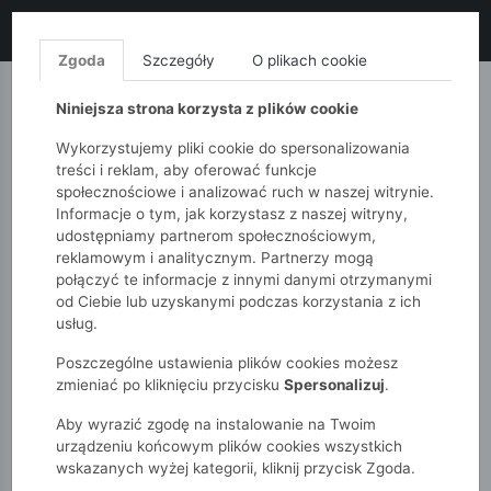
LIKWIDACJA KOLEKCJI!
+ ekstra
-10% z kodem: ALL10
(zakupy
od 120zł) 💣
KUP TERAZ!
Zgoda
Szczegóły
O plikach cookie
MONNARI
QUIOSQUE
FEMESTAGE
Niniejsza strona korzysta z plików cookie
Wykorzystujemy pliki cookie do spersonalizowania
treści i reklam, aby oferować funkcje
społecznościowe i analizować ruch w naszej witrynie.
Informacje o tym, jak korzystasz z naszej witryny,
udostępniamy partnerom społecznościowym,
reklamowym i analitycznym. Partnerzy mogą
połączyć te informacje z innymi danymi otrzymanymi
od Ciebie lub uzyskanymi podczas korzystania z ich
51015kids
Dziewczynki 2-7 lat
usług.
Skarpety 3-pak dla dziewczynki | 51015kids
Poszczególne ustawienia plików cookies możesz
zmieniać po kliknięciu przycisku
Spersonalizuj
.
Aby wyrazić zgodę na instalowanie na Twoim
urządzeniu końcowym plików cookies wszystkich
wskazanych wyżej kategorii, kliknij przycisk Zgoda.