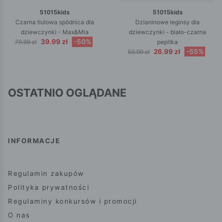
51015kids
51015kids
Czarna tiulowa spódnica dla
Dzianinowe leginsy dla
dziewczynki - Max&Mia
dziewczynki - biało-czarna
39.99 zł
-50%
79.99 zł
pepitka
26.99 zł
-55%
59.99 zł
OSTATNIO OGLĄDANE
INFORMACJE
Regulamin zakupów
Polityka prywatności
Regulaminy konkursów i promocji
O nas