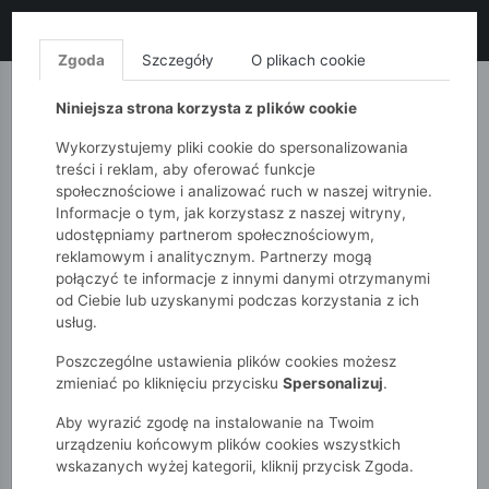
LIKWIDACJA KOLEKCJI!
+ ekstra
-10% z kodem: ALL10
(zakupy
od 120zł) 💣
KUP TERAZ!
Zgoda
Szczegóły
O plikach cookie
MONNARI
QUIOSQUE
FEMESTAGE
Niniejsza strona korzysta z plików cookie
Wykorzystujemy pliki cookie do spersonalizowania
treści i reklam, aby oferować funkcje
społecznościowe i analizować ruch w naszej witrynie.
Informacje o tym, jak korzystasz z naszej witryny,
udostępniamy partnerom społecznościowym,
reklamowym i analitycznym. Partnerzy mogą
połączyć te informacje z innymi danymi otrzymanymi
od Ciebie lub uzyskanymi podczas korzystania z ich
51015kids
Dziewczynki 2-7 lat
usług.
Skarpety 3-pak dla dziewczynki z kolorowymi noskami
Poszczególne ustawienia plików cookies możesz
zmieniać po kliknięciu przycisku
Spersonalizuj
.
Aby wyrazić zgodę na instalowanie na Twoim
urządzeniu końcowym plików cookies wszystkich
wskazanych wyżej kategorii, kliknij przycisk Zgoda.