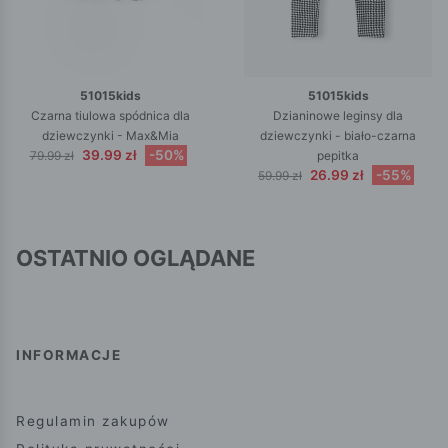
51015kids
51015kids
Czarna tiulowa spódnica dla
Dzianinowe leginsy dla
dziewczynki - Max&Mia
dziewczynki - biało-czarna
39.99 zł
-50%
79.99 zł
pepitka
26.99 zł
-55%
59.99 zł
OSTATNIO OGLĄDANE
INFORMACJE
Regulamin zakupów