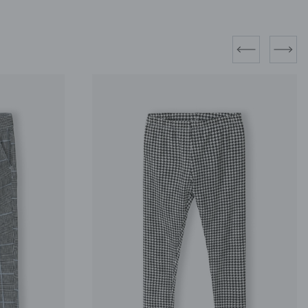
prev
next