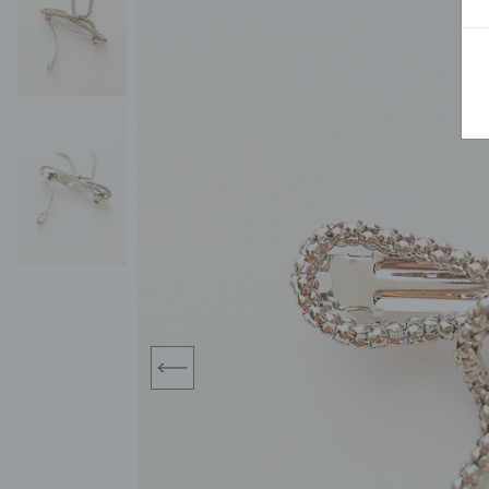
BLUZY
SPODENKI
SWETRY
T-SHIRTY
KOMBINEZONY I
POKAŻ WSZYSTKIE
POK
CZAPKI
KURTKI
SWETRY
SKARPETKI
JEANSY
SZORTY
KOMPLETY
SKARPETY/RAJSTOPY
CZAPKI
KOMPLETY DLA
NIEMOWLAKÓW-
DZIEWCZYNEK
RAMPERSY
prev
POKAŻ WSZYSTKIE