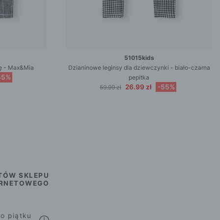
51015kids
tę - Max&Mia
Dzianinowe leginsy dla dziewczynki - biało-czarna
45%
pepitka
26.99 zł
-55%
59.99 zł
TÓW SKLEPU
ERNETOWEGO
o piątku