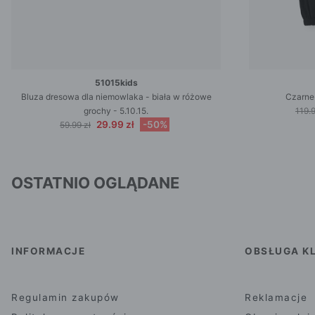
51015kids
Bluza dresowa dla niemowlaka - biała w różowe
Czarne
grochy - 5.10.15.
119.9
29.99 zł
-50%
59.99 zł
OSTATNIO OGLĄDANE
INFORMACJE
OBSŁUGA KL
Regulamin zakupów
Reklamacje