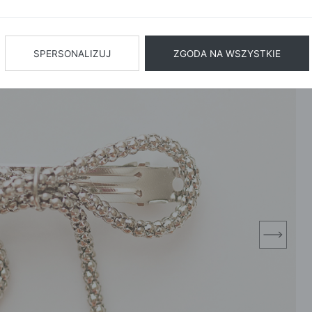
BIŻUTERIA
BIELIZN
AŻ WSZYSTKIE
SPERSONALIZUJ
ZGODA NA WSZYSTKIE
next