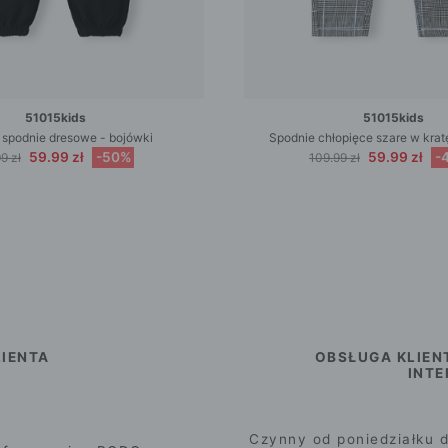
51015kids
51015kids
 spodnie dresowe - bojówki
Spodnie chłopięce szare w kra
59.99 zł
-50%
59.99 zł
-
9 zł
109.99 zł
IENTA
OBSŁUGA KLIEN
INT
Czynny od poniedziałku d