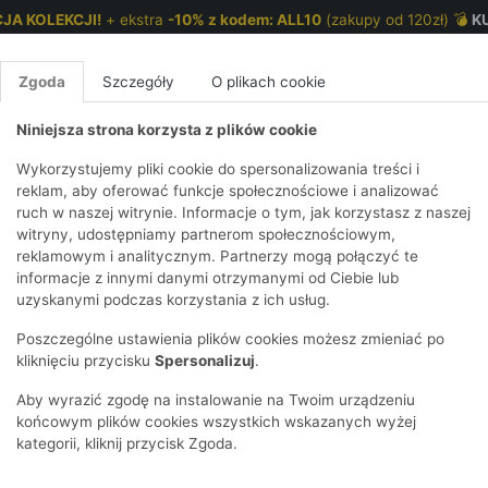
JA KOLEKCJI!
+ ekstra
-10% z kodem: ALL10
(zakupy od 120zł) 💣
K
Zgoda
Szczegóły
O plikach cookie
Niniejsza strona korzysta z plików cookie
NKI 7-12 LAT
CHŁOPCY 2-7 LAT
CHŁOPCY 7-12
Wykorzystujemy pliki cookie do spersonalizowania treści i
reklam, aby oferować funkcje społecznościowe i analizować
ruch w naszej witrynie. Informacje o tym, jak korzystasz z naszej
niami w kształcie kokardki
E
IRTY
KOMPLETY
SPODNIE
T-SHIRTY
BEZRĘKAWN
T-SHIRTY
BEZRĘK
witryny, udostępniamy partnerom społecznościowym,
reklamowym i analitycznym. Partnerzy mogą połączyć te
Y I BLUZY Z
GINSY
SZORTY
KOSZULE
LEGGINSY
ZESTAWY
KOSZULE
SPODNI
informacje z innymi danymi otrzymanymi od Ciebie lub
UREM
DNIE
AKCESORIA
BLUZKI
SPODNIE
SZORTY
BLUZY I B
SPODNI
uzyskanymi podczas korzystania z ich usług.
TRY
SOWE
DRESOWE
KAPTUREM
BIELIZNA
BLUZY I BLUZY Z
AKCESORIA
JEANSY
Poszczególne ustawienia plików cookies możesz zmieniać po
ULE I BLUZKI
NSY
KAPTUREM
JEANSY
SWETRY
SKARPETKI I
KOMPL
CZAPKI, 
kliknięciu przycisku
Spersonalizuj
.
RAJSTOPY
KURTKI
KURTKI
DRESOW
KOMINY
KI
SUKIENKI
Aby wyrazić zgodę na instalowanie na Twoim urządzeniu
OZDOBY DO
SKARPET
CZKI
SPÓDNICZKI
końcowym plików cookies wszystkich wskazanych wyżej
WŁOSÓW
RAJSTO
kategorii, kliknij przycisk Zgoda.
KURTKI
POKAŻ WS
CZAPKI I
OZDOBY
AWNIKI
KAPELUSZE
WŁOSÓ
POKAŻ WSZYSTKIE