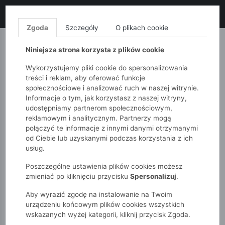
LIKWIDACJA KOLEKCJI!
+ ekstra
-10% z kodem: ALL10
(zakupy
od 120zł) 💣
KUP TERAZ!
Zgoda
Szczegóły
O plikach cookie
MONNARI
QUIOSQUE
FEMESTAGE
Niniejsza strona korzysta z plików cookie
Wykorzystujemy pliki cookie do spersonalizowania
treści i reklam, aby oferować funkcje
społecznościowe i analizować ruch w naszej witrynie.
Informacje o tym, jak korzystasz z naszej witryny,
udostępniamy partnerom społecznościowym,
reklamowym i analitycznym. Partnerzy mogą
połączyć te informacje z innymi danymi otrzymanymi
od Ciebie lub uzyskanymi podczas korzystania z ich
51015kids
Dziewczynki 2-7 lat
usług.
Spodnie dziewczęce Culottes w haftowane kwiatki
Poszczególne ustawienia plików cookies możesz
zmieniać po kliknięciu przycisku
Spersonalizuj
.
Aby wyrazić zgodę na instalowanie na Twoim
urządzeniu końcowym plików cookies wszystkich
wskazanych wyżej kategorii, kliknij przycisk Zgoda.