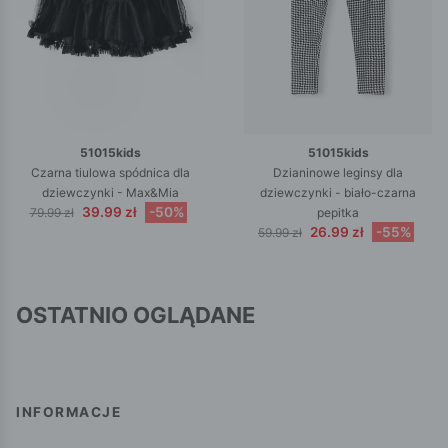
51015kids
51015kids
Czarna tiulowa spódnica dla
Dzianinowe leginsy dla
dziewczynki - Max&Mia
dziewczynki - biało-czarna
39.99 zł
-50%
79.99 zł
pepitka
26.99 zł
-55%
59.99 zł
OSTATNIO OGLĄDANE
INFORMACJE