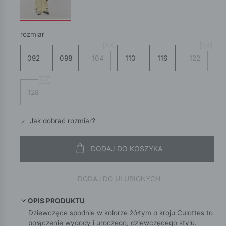
rozmiar
092
098
104
110
116
122
128
Jak dobrać rozmiar?
DODAJ DO KOSZYKA
DODAJ DO ULUBIONYCH
OPIS PRODUKTU
Dziewczęce spodnie w kolorze żółtym o kroju Culottes to
połączenie wygody i uroczego, dziewczęcego stylu.