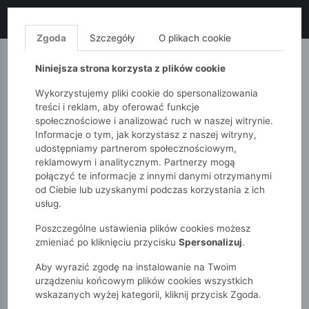
LIKWIDACJA KOLEKCJI!
+ ekstra
-10% z kodem: ALL10
(zakupy
od 120zł) 💣
KUP TERAZ!
Zgoda
Szczegóły
O plikach cookie
MONNARI
QUIOSQUE
FEMESTAGE
Niniejsza strona korzysta z plików cookie
Wykorzystujemy pliki cookie do spersonalizowania
treści i reklam, aby oferować funkcje
społecznościowe i analizować ruch w naszej witrynie.
Informacje o tym, jak korzystasz z naszej witryny,
udostępniamy partnerom społecznościowym,
reklamowym i analitycznym. Partnerzy mogą
połączyć te informacje z innymi danymi otrzymanymi
od Ciebie lub uzyskanymi podczas korzystania z ich
51015kids
Dziewczynki 2-7 lat
usług.
Spodnie dziewczęce Wide Leg w paski
Poszczególne ustawienia plików cookies możesz
zmieniać po kliknięciu przycisku
Spersonalizuj
.
Aby wyrazić zgodę na instalowanie na Twoim
urządzeniu końcowym plików cookies wszystkich
wskazanych wyżej kategorii, kliknij przycisk Zgoda.