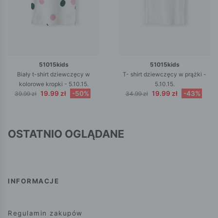
51015kids
51015kids
Biały t-shirt dziewczęcy w
T- shirt dziewczęcy w prążki -
kolorowe kropki - 5.10.15.
5.10.15.
19.99 zł
-50%
19.99 zł
-43%
39.99 zł
34.99 zł
OSTATNIO OGLĄDANE
INFORMACJE
Regulamin zakupów