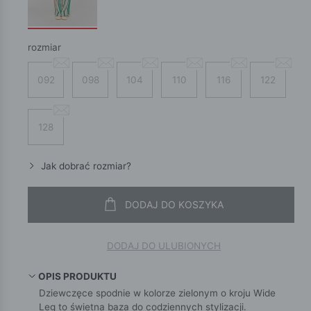
rozmiar
092
098
104
110
116
122
128
Jak dobrać rozmiar?
DODAJ DO KOSZYKA
DODAJ DO ULUBIONYCH
OPIS PRODUKTU
Dziewczęce spodnie w kolorze zielonym o kroju Wide
Leg to świetna baza do codziennych stylizacji.