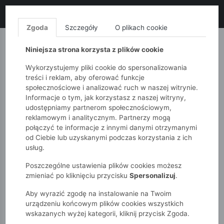
LIKWIDACJA KOLEKCJI!
+ ekstra
-10% z kodem: ALL10
(zakupy
od 120zł) 💣
KUP TERAZ!
Zgoda
Szczegóły
O plikach cookie
MONNARI
QUIOSQUE
FEMESTAGE
Niniejsza strona korzysta z plików cookie
Wykorzystujemy pliki cookie do spersonalizowania
treści i reklam, aby oferować funkcje
społecznościowe i analizować ruch w naszej witrynie.
Informacje o tym, jak korzystasz z naszej witryny,
udostępniamy partnerom społecznościowym,
reklamowym i analitycznym. Partnerzy mogą
połączyć te informacje z innymi danymi otrzymanymi
od Ciebie lub uzyskanymi podczas korzystania z ich
51015kids
Dziewczynki 2-7 lat
usług.
Szorty dziewczęce w kraby
Poszczególne ustawienia plików cookies możesz
zmieniać po kliknięciu przycisku
Spersonalizuj
.
Aby wyrazić zgodę na instalowanie na Twoim
urządzeniu końcowym plików cookies wszystkich
wskazanych wyżej kategorii, kliknij przycisk Zgoda.