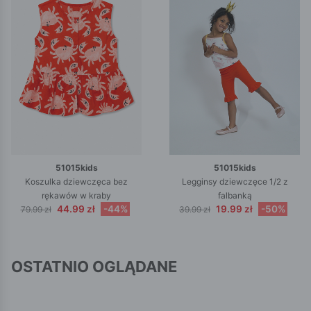
51015kids
51015kids
Koszulka dziewczęca bez
Legginsy dziewczęce 1/2 z
rękawów w kraby
falbanką
44.99 zł
-44%
19.99 zł
-50%
79.99 zł
39.99 zł
OSTATNIO OGLĄDANE