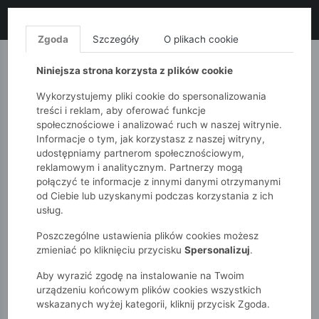
LIKWIDACJA KOLEKCJI!
+ ekstra
-10% z kodem: ALL10
(zakupy
od 120zł) 💣
KUP TERAZ!
Zgoda
Szczegóły
O plikach cookie
MONNARI
QUIOSQUE
FEMESTAGE
Niniejsza strona korzysta z plików cookie
Wykorzystujemy pliki cookie do spersonalizowania
treści i reklam, aby oferować funkcje
społecznościowe i analizować ruch w naszej witrynie.
Informacje o tym, jak korzystasz z naszej witryny,
udostępniamy partnerom społecznościowym,
reklamowym i analitycznym. Partnerzy mogą
połączyć te informacje z innymi danymi otrzymanymi
od Ciebie lub uzyskanymi podczas korzystania z ich
51015kids
Dziewczynki 2-7 lat
usług.
Zestaw 2 koszulek dla dziewczynki
Poszczególne ustawienia plików cookies możesz
zmieniać po kliknięciu przycisku
Spersonalizuj
.
Aby wyrazić zgodę na instalowanie na Twoim
urządzeniu końcowym plików cookies wszystkich
wskazanych wyżej kategorii, kliknij przycisk Zgoda.