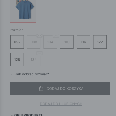
rozmiar
092
098
104
110
116
122
128
134
Jak dobrać rozmiar?
DODAJ DO KOSZYKA
DODAJ DO ULUBIONYCH
OPIS PRODUKTU