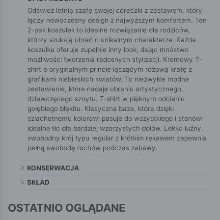
Odśwież letnią szafę swojej córeczki z zestawem, który
łączy nowoczesny design z najwyższym komfortem. Ten
2-pak koszulek to idealne rozwiązanie dla rodziców,
którzy szukają ubrań o unikalnym charakterze. Każda
koszulka oferuje zupełnie inny look, dając mnóstwo
możliwości tworzenia radosnych stylizacji. Kremowy T-
shirt o oryginalnym princie łączącym różową kratę z
grafikami niebieskich kwiatów. To niezwykle modne
zestawienie, które nadaje ubraniu artystycznego,
dziewczęcego sznytu. T-shirt w pięknym odcieniu
gołębiego błękitu. Klasyczna baza, która dzięki
szlachetnemu kolorowi pasuje do wszystkiego i stanowi
idealne tło dla bardziej wzorzystych dołów. Lekko luźny,
swobodny krój typu regular z krótkim rękawem zapewnia
pełną swobodę ruchów podczas zabawy.
KONSERWACJA
SKŁAD
OSTATNIO OGLĄDANE