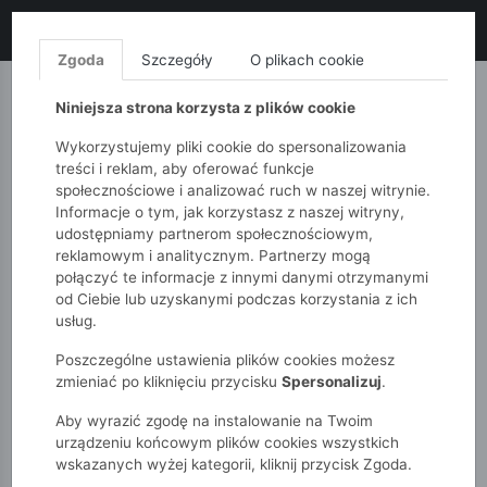
LIKWIDACJA KOLEKCJI!
+ ekstra
-10% z kodem: ALL10
(zakupy
od 120zł) 💣
KUP TERAZ!
Zgoda
Szczegóły
O plikach cookie
MONNARI
QUIOSQUE
FEMESTAGE
Niniejsza strona korzysta z plików cookie
Wykorzystujemy pliki cookie do spersonalizowania
treści i reklam, aby oferować funkcje
społecznościowe i analizować ruch w naszej witrynie.
Informacje o tym, jak korzystasz z naszej witryny,
udostępniamy partnerom społecznościowym,
reklamowym i analitycznym. Partnerzy mogą
połączyć te informacje z innymi danymi otrzymanymi
od Ciebie lub uzyskanymi podczas korzystania z ich
51015kids
Dziewczynki 7-12 lat
usług.
Czarne spodnie flare dziewczęce – cieplejszy model.
Poszczególne ustawienia plików cookies możesz
zmieniać po kliknięciu przycisku
Spersonalizuj
.
Aby wyrazić zgodę na instalowanie na Twoim
urządzeniu końcowym plików cookies wszystkich
wskazanych wyżej kategorii, kliknij przycisk Zgoda.