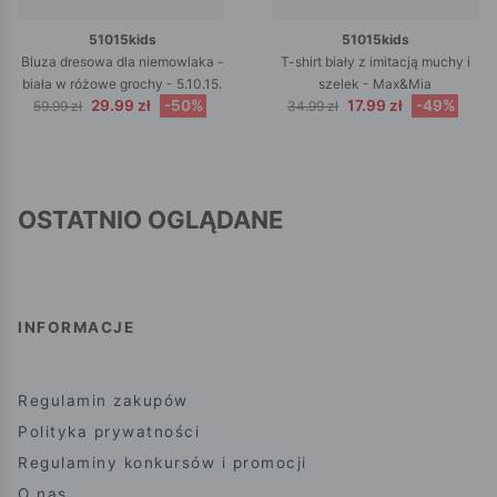
51015kids
51015kids
Bluza dresowa dla niemowlaka -
T-shirt biały z imitacją muchy i
biała w różowe grochy - 5.10.15.
szelek - Max&Mia
29.99 zł
-50%
17.99 zł
-49%
59.99 zł
34.99 zł
OSTATNIO OGLĄDANE
INFORMACJE
Regulamin zakupów
Polityka prywatności
Regulaminy konkursów i promocji
O nas