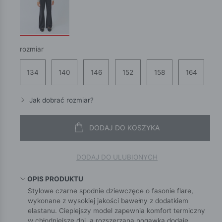
rozmiar
134
140
146
152
158
164
Jak dobrać rozmiar?
DODAJ DO KOSZYKA
DODAJ DO ULUBIONYCH
OPIS PRODUKTU
Stylowe czarne spodnie dziewczęce o fasonie flare,
wykonane z wysokiej jakości bawełny z dodatkiem
elastanu. Cieplejszy model zapewnia komfort termiczny
w chłodniejsze dni, a rozszerzana nogawka dodaje