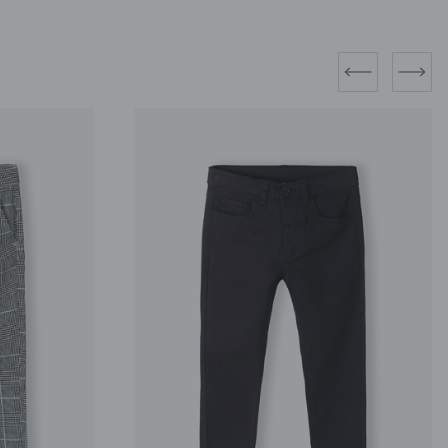
prev
next