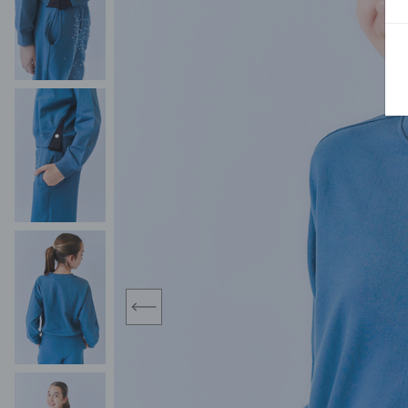
BLUZY
SPODENKI
SWETRY
T-SHIRTY
KOMBINEZONY I
POKAŻ WSZYSTKIE
POK
CZAPKI
KURTKI
SWETRY
SKARPETKI
JEANSY
SZORTY
KOMPLETY
SKARPETY/RAJSTOPY
CZAPKI
KOMPLETY DLA
NIEMOWLAKÓW-
DZIEWCZYNEK
RAMPERSY
prev
POKAŻ WSZYSTKIE