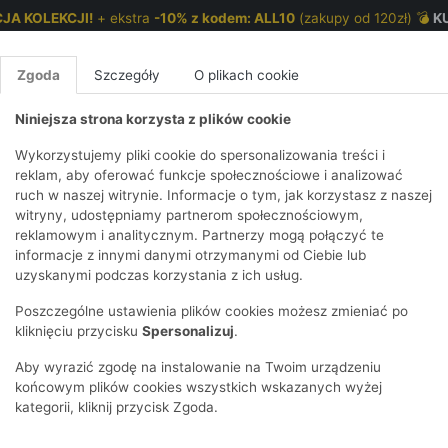
JA KOLEKCJI!
+ ekstra
-10% z kodem: ALL10
(zakupy od 120zł) 💣
K
Zgoda
Szczegóły
O plikach cookie
Niniejsza strona korzysta z plików cookie
NKI 7-12 LAT
CHŁOPCY 2-7 LAT
CHŁOPCY 7-12
Wykorzystujemy pliki cookie do spersonalizowania treści i
reklam, aby oferować funkcje społecznościowe i analizować
ruch w naszej witrynie. Informacje o tym, jak korzystasz z naszej
zęca z rozpinanymi bokami
E
IRTY
KOMPLETY
SPODNIE
T-SHIRTY
BEZRĘKAWN
T-SHIRTY
BEZRĘK
witryny, udostępniamy partnerom społecznościowym,
reklamowym i analitycznym. Partnerzy mogą połączyć te
Y I BLUZY Z
GINSY
SZORTY
KOSZULE
LEGGINSY
ZESTAWY
KOSZULE
SPODNI
informacje z innymi danymi otrzymanymi od Ciebie lub
UREM
DNIE
AKCESORIA
BLUZKI
SPODNIE
SZORTY
BLUZY I B
SPODNI
uzyskanymi podczas korzystania z ich usług.
TRY
SOWE
DRESOWE
KAPTUREM
BIELIZNA
BLUZY I BLUZY Z
AKCESORIA
JEANSY
Poszczególne ustawienia plików cookies możesz zmieniać po
ULE I BLUZKI
NSY
KAPTUREM
JEANSY
SWETRY
SKARPETKI I
KOMPL
CZAPKI, 
kliknięciu przycisku
Spersonalizuj
.
RAJSTOPY
KURTKI
KURTKI
DRESOW
KOMINY
KI
SUKIENKI
Aby wyrazić zgodę na instalowanie na Twoim urządzeniu
OZDOBY DO
SKARPET
CZKI
SPÓDNICZKI
końcowym plików cookies wszystkich wskazanych wyżej
WŁOSÓW
RAJSTO
kategorii, kliknij przycisk Zgoda.
KURTKI
POKAŻ WS
CZAPKI I
OZDOBY
AWNIKI
KAPELUSZE
WŁOSÓ
POKAŻ WSZYSTKIE