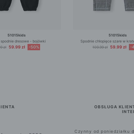
51015kids
51015kids
 spodnie dresowe - bojówki
Spodnie chłopięce szare w kra
59.99 zł
-50%
59.99 zł
-
9 zł
109.99 zł
IENTA
OBSŁUGA KLIEN
INT
Czynny od poniedziałku d