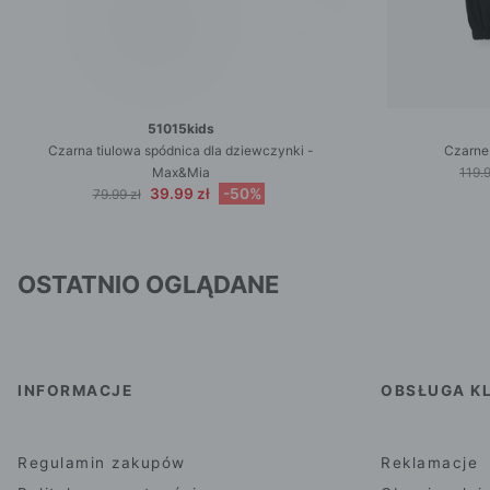
51015kids
Czarna tiulowa spódnica dla dziewczynki -
Czarne
Max&Mia
119.9
39.99 zł
-50%
79.99 zł
OSTATNIO OGLĄDANE
INFORMACJE
OBSŁUGA KL
Regulamin zakupów
Reklamacje