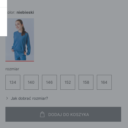
POKAŻ WSZ
A
kolor:
niebieski
rozmiar
134
140
146
152
158
164
Jak dobrać rozmiar?
DODAJ DO KOSZYKA