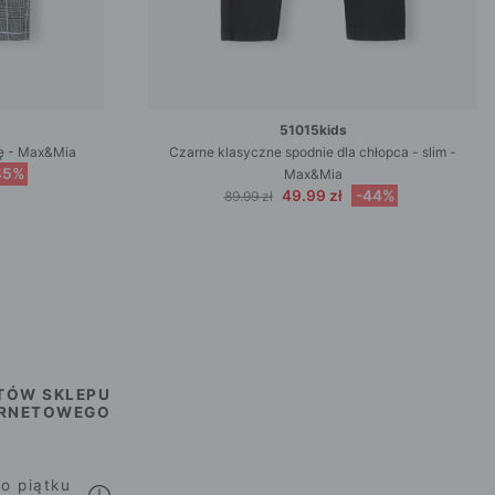
51015kids
tę - Max&Mia
Czarne klasyczne spodnie dla chłopca - slim -
45%
Max&Mia
49.99 zł
-44%
89.99 zł
TÓW SKLEPU
ERNETOWEGO
o piątku