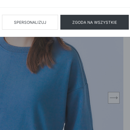
BIŻUTERIA
BIELIZN
AŻ WSZYSTKIE
SPERSONALIZUJ
ZGODA NA WSZYSTKIE
next