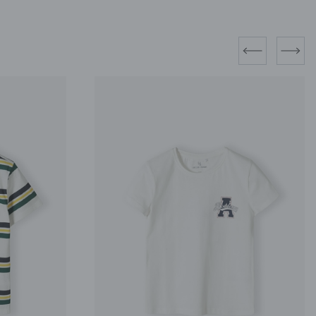
prev
next