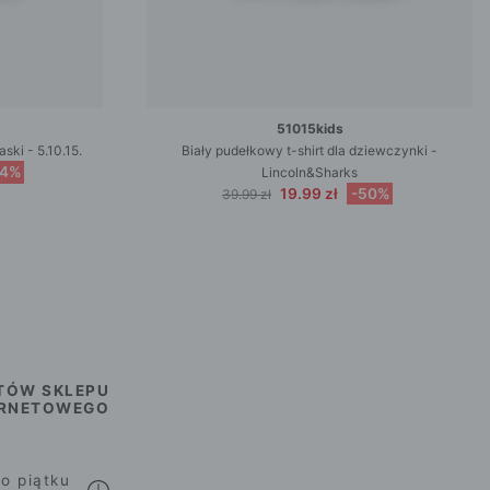
51015kids
ski - 5.10.15.
Biały pudełkowy t-shirt dla dziewczynki -
44%
Lincoln&Sharks
19.99 zł
-50%
39.99 zł
TÓW SKLEPU
ERNETOWEGO
o piątku