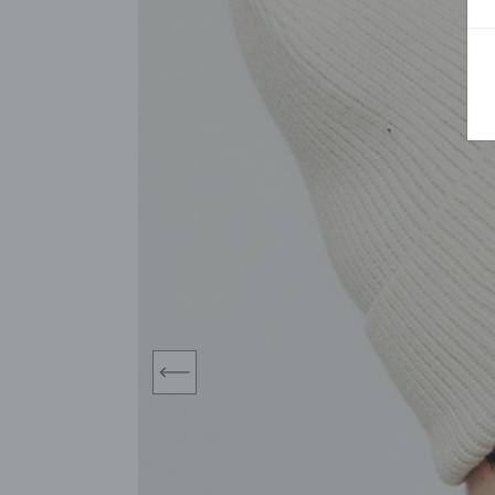
BLUZY
SPODENKI
SWETRY
T-SHIRTY
KOMBINEZONY I
POKAŻ WSZYSTKIE
POK
CZAPKI
KURTKI
SWETRY
SKARPETKI
JEANSY
SZORTY
KOMPLETY
SKARPETY/RAJSTOPY
CZAPKI
KOMPLETY DLA
NIEMOWLAKÓW-
DZIEWCZYNEK
RAMPERSY
prev
POKAŻ WSZYSTKIE