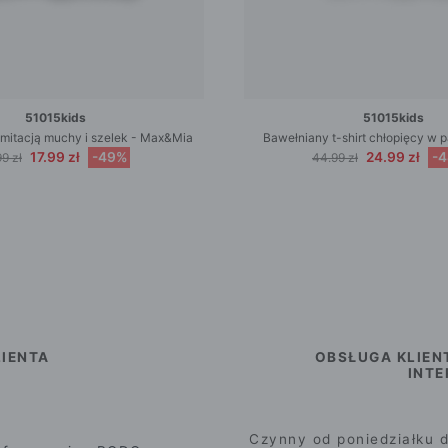
51015kids
51015kids
z imitacją muchy i szelek - Max&Mia
Bawełniany t-shirt chłopięcy w pa
17.99 zł
-49%
24.99 zł
-
9 zł
44.99 zł
IENTA
OBSŁUGA KLIEN
INT
Czynny od poniedziałku d