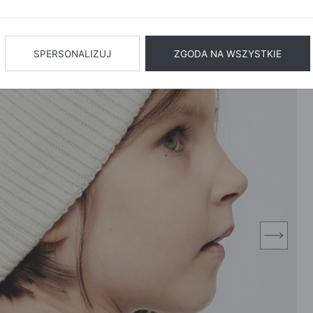
BIŻUTERIA
BIELIZN
AŻ WSZYSTKIE
SPERSONALIZUJ
ZGODA NA WSZYSTKIE
next