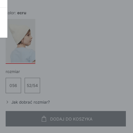
POKAŻ WSZ
A
kolor:
ecru
rozmiar
056
52/54
Jak dobrać rozmiar?
DODAJ DO KOSZYKA