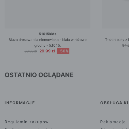
51015kids
Bluza dresowa dla niemowlaka - biała w różowe
T-shirt biały 
grochy - 5.10.15.
34.9
29.99 zł
-50%
59.99 zł
OSTATNIO OGLĄDANE
INFORMACJE
OBSŁUGA KL
Regulamin zakupów
Reklamacje