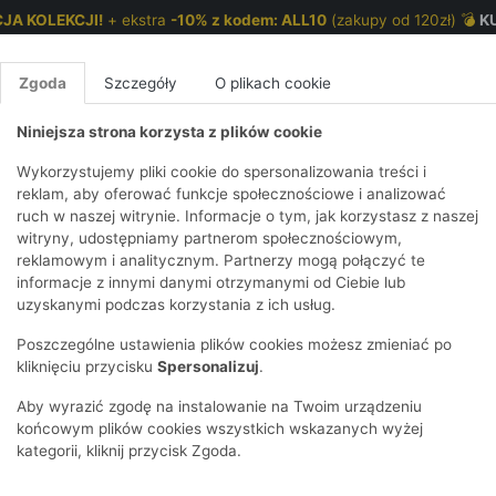
JA KOLEKCJI!
+ ekstra
-10% z kodem: ALL10
(zakupy od 120zł) 💣
K
Zgoda
Szczegóły
O plikach cookie
Niniejsza strona korzysta z plików cookie
NKI 7-12 LAT
CHŁOPCY 2-7 LAT
CHŁOPCY 7-12
Wykorzystujemy pliki cookie do spersonalizowania treści i
reklam, aby oferować funkcje społecznościowe i analizować
ruch w naszej witrynie. Informacje o tym, jak korzystasz z naszej
ążkowana
E
IRTY
KOMPLETY
SPODNIE
T-SHIRTY
BEZRĘKAWN
T-SHIRTY
BEZRĘK
witryny, udostępniamy partnerom społecznościowym,
reklamowym i analitycznym. Partnerzy mogą połączyć te
Y I BLUZY Z
GINSY
SZORTY
KOSZULE
LEGGINSY
ZESTAWY
KOSZULE
SPODNI
informacje z innymi danymi otrzymanymi od Ciebie lub
UREM
DNIE
AKCESORIA
BLUZKI
SPODNIE
SZORTY
BLUZY I B
SPODNI
uzyskanymi podczas korzystania z ich usług.
TRY
SOWE
DRESOWE
KAPTUREM
BIELIZNA
BLUZY I BLUZY Z
AKCESORIA
JEANSY
Poszczególne ustawienia plików cookies możesz zmieniać po
ULE I BLUZKI
NSY
KAPTUREM
JEANSY
SWETRY
SKARPETKI I
KOMPL
CZAPKI, 
kliknięciu przycisku
Spersonalizuj
.
RAJSTOPY
KURTKI
KURTKI
DRESOW
KOMINY
KI
SUKIENKI
Aby wyrazić zgodę na instalowanie na Twoim urządzeniu
OZDOBY DO
SKARPET
CZKI
SPÓDNICZKI
końcowym plików cookies wszystkich wskazanych wyżej
WŁOSÓW
RAJSTO
kategorii, kliknij przycisk Zgoda.
KURTKI
POKAŻ WS
CZAPKI I
OZDOBY
AWNIKI
KAPELUSZE
WŁOSÓ
POKAŻ WSZYSTKIE