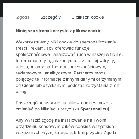
LIKWIDACJA KOLEKCJI!
+ ekstra
-10% z kodem: ALL10
(zakupy
od 120zł) 💣
KUP TERAZ!
Zgoda
Szczegóły
O plikach cookie
MONNARI
QUIOSQUE
FEMESTAGE
Niniejsza strona korzysta z plików cookie
Wykorzystujemy pliki cookie do spersonalizowania
treści i reklam, aby oferować funkcje
społecznościowe i analizować ruch w naszej witrynie.
Informacje o tym, jak korzystasz z naszej witryny,
udostępniamy partnerom społecznościowym,
reklamowym i analitycznym. Partnerzy mogą
połączyć te informacje z innymi danymi otrzymanymi
od Ciebie lub uzyskanymi podczas korzystania z ich
51015kids
Dziewczynki 7-12 lat
usług.
Gumka do włosów z pasmami – kolekcja "Skrzat"
Poszczególne ustawienia plików cookies możesz
zmieniać po kliknięciu przycisku
Spersonalizuj
.
Aby wyrazić zgodę na instalowanie na Twoim
urządzeniu końcowym plików cookies wszystkich
wskazanych wyżej kategorii, kliknij przycisk Zgoda.