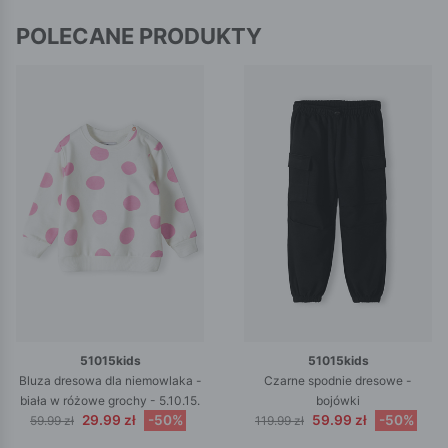
POLECANE PRODUKTY
51015kids
51015kids
Bluza dresowa dla niemowlaka -
Czarne spodnie dresowe -
biała w różowe grochy - 5.10.15.
bojówki
29.99 zł
-50%
59.99 zł
-50%
59.99 zł
119.99 zł