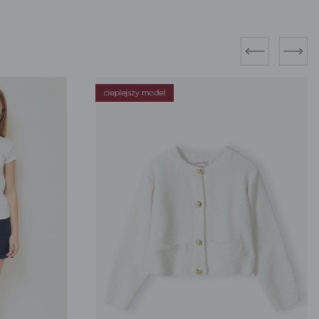
prev
next