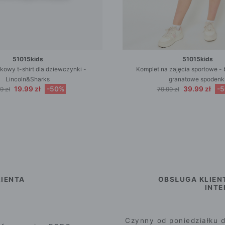
51015kids
51015kids
łkowy t-shirt dla dziewczynki -
Komplet na zajęcia sportowe - bi
Lincoln&Sharks
granatowe spodenk
19.99 zł
-50%
39.99 zł
-
9 zł
79.99 zł
IENTA
OBSŁUGA KLIEN
INT
Czynny od poniedziałku d