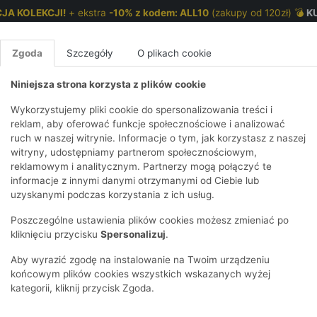
JA KOLEKCJI!
+ ekstra
-10% z kodem: ALL10
(zakupy od 120zł) 💣
K
Zgoda
Szczegóły
O plikach cookie
Niniejsza strona korzysta z plików cookie
NKI 7-12 LAT
CHŁOPCY 2-7 LAT
CHŁOPCY 7-12
Wykorzystujemy pliki cookie do spersonalizowania treści i
reklam, aby oferować funkcje społecznościowe i analizować
ruch w naszej witrynie. Informacje o tym, jak korzystasz z naszej
ewczynki
E
IRTY
KOMPLETY
SPODNIE
T-SHIRTY
BEZRĘKAWN
T-SHIRTY
BEZRĘK
witryny, udostępniamy partnerom społecznościowym,
reklamowym i analitycznym. Partnerzy mogą połączyć te
Y I BLUZY Z
GINSY
SZORTY
KOSZULE
LEGGINSY
ZESTAWY
KOSZULE
SPODNI
informacje z innymi danymi otrzymanymi od Ciebie lub
UREM
DNIE
AKCESORIA
BLUZKI
SPODNIE
SZORTY
BLUZY I B
SPODNI
uzyskanymi podczas korzystania z ich usług.
TRY
SOWE
DRESOWE
KAPTUREM
BIELIZNA
BLUZY I BLUZY Z
AKCESORIA
JEANSY
Poszczególne ustawienia plików cookies możesz zmieniać po
ULE I BLUZKI
NSY
KAPTUREM
JEANSY
SWETRY
SKARPETKI I
KOMPL
CZAPKI, 
kliknięciu przycisku
Spersonalizuj
.
RAJSTOPY
KURTKI
KURTKI
DRESOW
KOMINY
KI
SUKIENKI
Aby wyrazić zgodę na instalowanie na Twoim urządzeniu
OZDOBY DO
SKARPET
CZKI
SPÓDNICZKI
końcowym plików cookies wszystkich wskazanych wyżej
WŁOSÓW
RAJSTO
kategorii, kliknij przycisk Zgoda.
KURTKI
POKAŻ WS
CZAPKI I
OZDOBY
AWNIKI
KAPELUSZE
WŁOSÓ
POKAŻ WSZYSTKIE