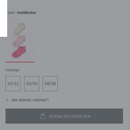
POKAŻ WSZ
A
kolor:
multikolor
rozmiar
30/32
33/35
36/38
Jak dobrać rozmiar?
DODAJ DO KOSZYKA