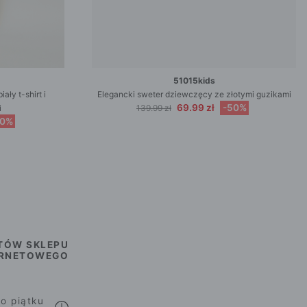
51015kids
ały t-shirt i
Elegancki sweter dziewczęcy ze złotymi guzikami
69.99 zł
-50%
i
139.99 zł
50%
TÓW SKLEPU
ERNETOWEGO
o piątku