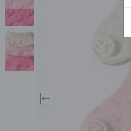
BLUZY
SPODENKI
SWETRY
T-SHIRTY
KOMBINEZONY I
POKAŻ WSZYSTKIE
POK
CZAPKI
KURTKI
SWETRY
SKARPETKI
JEANSY
SZORTY
KOMPLETY
SKARPETY/RAJSTOPY
CZAPKI
KOMPLETY DLA
NIEMOWLAKÓW-
DZIEWCZYNEK
RAMPERSY
prev
POKAŻ WSZYSTKIE