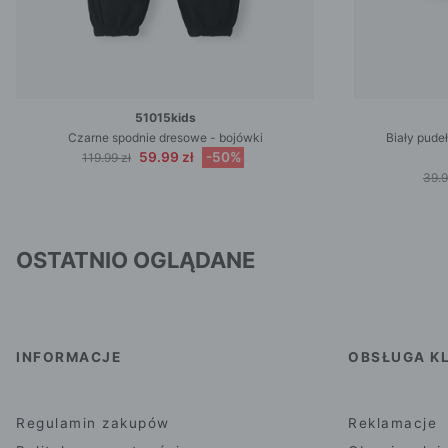
51015kids
Czarne spodnie dresowe - bojówki
Biały pude
59.99 zł
-50%
119.99 zł
39.9
OSTATNIO OGLĄDANE
INFORMACJE
OBSŁUGA KL
Regulamin zakupów
Reklamacje