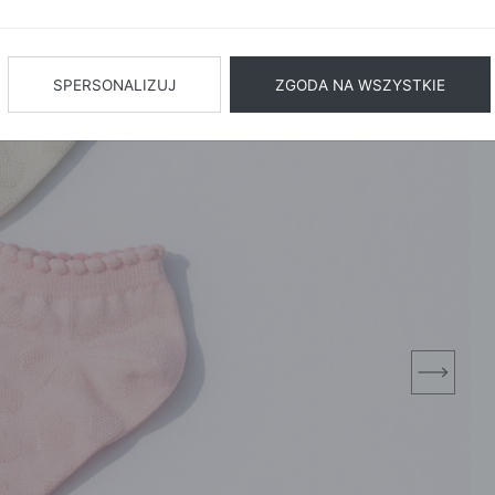
BIŻUTERIA
BIELIZN
AŻ WSZYSTKIE
SPERSONALIZUJ
ZGODA NA WSZYSTKIE
next