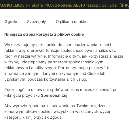
JA KOLEKCJI!
+ ekstra
-10% z kodem: ALL10
(zakupy od 120zł) 💣
K
Zgoda
Szczegóły
O plikach cookie
Niniejsza strona korzysta z plików cookie
NKI 7-12 LAT
CHŁOPCY 2-7 LAT
CHŁOPCY 7-12
Wykorzystujemy pliki cookie do spersonalizowania treści i
reklam, aby oferować funkcje społecznościowe i analizować
ruch w naszej witrynie. Informacje o tym, jak korzystasz z naszej
aną
E
IRTY
KOMPLETY
SPODNIE
T-SHIRTY
BEZRĘKAWN
T-SHIRTY
BEZRĘK
witryny, udostępniamy partnerom społecznościowym,
reklamowym i analitycznym. Partnerzy mogą połączyć te
Y I BLUZY Z
GINSY
SZORTY
KOSZULE
LEGGINSY
ZESTAWY
KOSZULE
SPODNI
informacje z innymi danymi otrzymanymi od Ciebie lub
UREM
DNIE
AKCESORIA
BLUZKI
SPODNIE
SZORTY
BLUZY I B
SPODNI
uzyskanymi podczas korzystania z ich usług.
TRY
SOWE
DRESOWE
KAPTUREM
BIELIZNA
BLUZY I BLUZY Z
AKCESORIA
JEANSY
Poszczególne ustawienia plików cookies możesz zmieniać po
ULE I BLUZKI
NSY
KAPTUREM
JEANSY
SWETRY
SKARPETKI I
KOMPL
CZAPKI, 
kliknięciu przycisku
Spersonalizuj
.
RAJSTOPY
KURTKI
KURTKI
DRESOW
KOMINY
KI
SUKIENKI
Aby wyrazić zgodę na instalowanie na Twoim urządzeniu
OZDOBY DO
SKARPET
CZKI
SPÓDNICZKI
końcowym plików cookies wszystkich wskazanych wyżej
WŁOSÓW
RAJSTO
kategorii, kliknij przycisk Zgoda.
KURTKI
POKAŻ WS
CZAPKI I
OZDOBY
AWNIKI
KAPELUSZE
WŁOSÓ
POKAŻ WSZYSTKIE