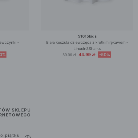
51015kids
iewczynki -
Biała koszula dziewczęca z krótkim rękawem -
Lincoln&Sharks
50%
44.99 zł
-50%
89.99 zł
TÓW SKLEPU
ERNETOWEGO
o piątku