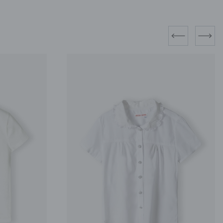
prev
next