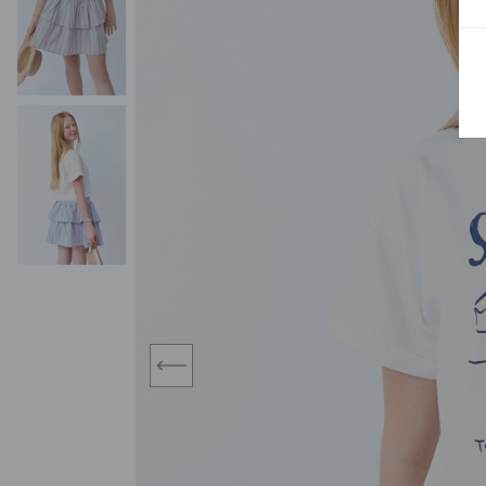
BLUZY
SPODENKI
SWETRY
T-SHIRTY
KOMBINEZONY I
POKAŻ WSZYSTKIE
POK
CZAPKI
KURTKI
SWETRY
SKARPETKI
JEANSY
SZORTY
KOMPLETY
SKARPETY/RAJSTOPY
CZAPKI
KOMPLETY DLA
NIEMOWLAKÓW-
DZIEWCZYNEK
RAMPERSY
prev
POKAŻ WSZYSTKIE