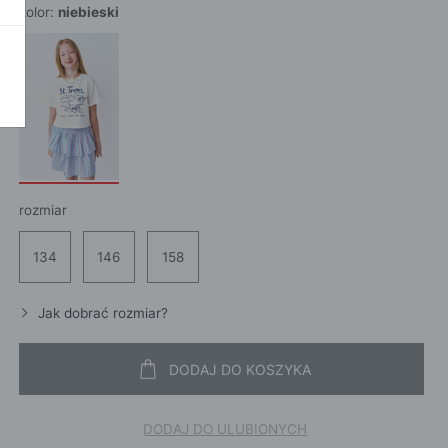
kolor:
niebieski
POKAŻ WSZ
A
rozmiar
134
146
158
Jak dobrać rozmiar?
DODAJ DO KOSZYKA
DODAJ DO ULUBIONYCH