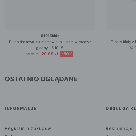
51015kids
Bluza dresowa dla niemowlaka - biała w różowe
T-shirt biały 
grochy - 5.10.15.
34.9
29.99 zł
-50%
59.99 zł
OSTATNIO OGLĄDANE
INFORMACJE
OBSŁUGA KL
Regulamin zakupów
Reklamacje