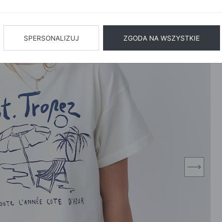
BIŻUTERIA
BIELIZN
AŻ WSZYSTKIE
SPERSONALIZUJ
ZGODA NA WSZYSTKIE
next