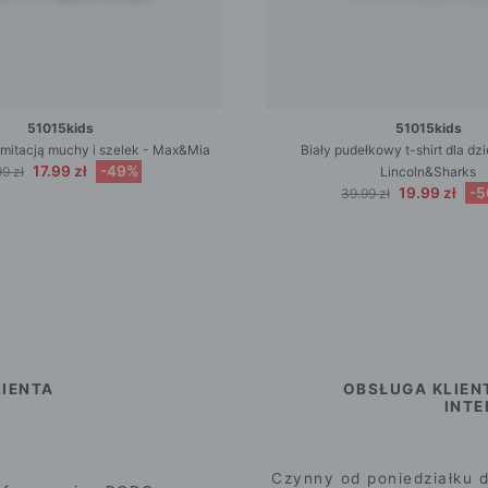
51015kids
51015kids
z imitacją muchy i szelek - Max&Mia
Biały pudełkowy t-shirt dla dz
17.99 zł
-49%
9 zł
Lincoln&Sharks
19.99 zł
-
39.99 zł
IENTA
OBSŁUGA KLIEN
INT
Czynny od poniedziałku d