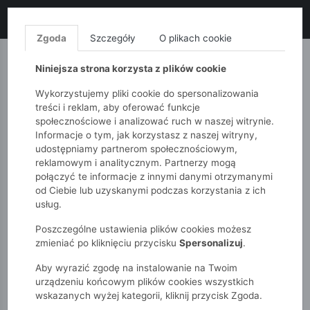
LIKWIDACJA KOLEKCJI!
+ ekstra
-10% z kodem: ALL10
(zakupy
od 120zł) 💣
KUP TERAZ!
Zgoda
Szczegóły
O plikach cookie
MONNARI
QUIOSQUE
FEMESTAGE
Niniejsza strona korzysta z plików cookie
Wykorzystujemy pliki cookie do spersonalizowania
treści i reklam, aby oferować funkcje
społecznościowe i analizować ruch w naszej witrynie.
Informacje o tym, jak korzystasz z naszej witryny,
udostępniamy partnerom społecznościowym,
reklamowym i analitycznym. Partnerzy mogą
połączyć te informacje z innymi danymi otrzymanymi
od Ciebie lub uzyskanymi podczas korzystania z ich
51015kids
Dziewczynki 7-12 lat
usług.
Spodnie dresowe dziewczęce
Poszczególne ustawienia plików cookies możesz
zmieniać po kliknięciu przycisku
Spersonalizuj
.
Aby wyrazić zgodę na instalowanie na Twoim
urządzeniu końcowym plików cookies wszystkich
wskazanych wyżej kategorii, kliknij przycisk Zgoda.